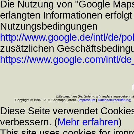
Die Nutzung von "Google Maps
erlangten Informationen erfol
Nutzungsbedingungen
http://www.google.de/intl/de/po
zusätzlichen Geschäftsbeding
https://www.google.com/intl/d
Bitte beachten Sie: Sofern nicht anders angegeben, s
Copyright © 1994 - 2011 Christoph Lorenz (
Impressum
|
Datenschutzerklärung
) 
Diese Seite verwendet Cookies
verbessern. (
Mehr erfahren
)
This site uses cookies for impr