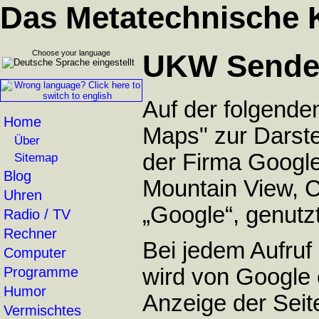
Das Metatechnische 
Choose your language
UKW Sender
Auf der folgende
Home
Maps" zur Darste
Über
der Firma Google
Sitemap
Blog
Mountain View, 
Uhren
„Google“, genutz
Radio / TV
Rechner
Bei jedem Aufru
Computer
wird von Google 
Programme
Humor
Anzeige der Seit
Vermischtes