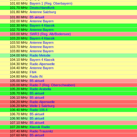
101.60 MHz
Bayern 1 (Reg. Oberbayern)
101.70 MHz
Deutschlandfunk
101.80 MHz
Antenne Salzburg
101.80 MHz
B5 aktuell
102.00 MHz
Antenne Bayern
102.30 MHz
Bayern 4 Klassik
102.70 MHz
Antenne Bayern
103.00 MHz
SWR3 (Reg. Alb/Bodensee)
103.20 MHz
Bayern 4 Klassik
103.50 MHz
Antenne Bayern
103.70 MHz
Antenne Bayern
103.80 MHz
Antenne Bayern
104.00 MHz
Radio Melodie
104.10 MHz
Bayern 4 Klassik
104.30 MHz
Radio Alpenwelle
104.40 MHz
Antenne Bayern
104.60 MHz
FM4
104.80 MHz
Radio IN
105.00 MHz
B5 aktuell
105.00 MHz
Radio 7 (Reg. Oberschwaben)
105.20 MHz
Radio Arabella
105.70 MHz
B5 aktuell
106.10 MHz
B5 aktuell
106.20 MHz
Radio Alpenwelle
106.20 MHz
Welle 1 Salzburg
106.40 MHz
Radio 106.4
106.70 MHz
B5 aktuell
106.90 MHz
B5 aktuell
107.10 MHz
B5 aktuell
107.20 MHz
Klassik Radio
107.40 MHz
Radio Trausnitz
107.60 MHz
B5 aktuell