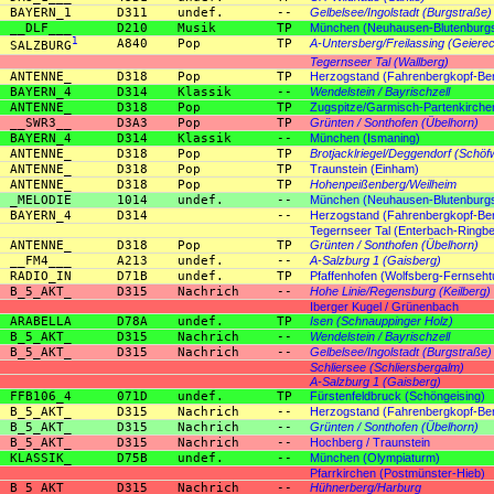
BAYERN_1
D311
undef.
--
Gelbelsee/Ingolstadt (Burgstraße)
__DLF___
D210
Musik
TP
München (Neuhausen-Blutenburgs
1
A840
Pop
TP
A-Untersberg/Freilassing (Geiere
SALZBURG
Tegernseer Tal (Wallberg)
ANTENNE_
D318
Pop
TP
Herzogstand (Fahrenbergkopf-Ber
BAYERN_4
D314
Klassik
--
Wendelstein / Bayrischzell
ANTENNE_
D318
Pop
TP
Zugspitze/Garmisch-Partenkirche
__SWR3__
D3A3
Pop
TP
Grünten / Sonthofen (Übelhorn)
BAYERN_4
D314
Klassik
--
München (Ismaning)
ANTENNE_
D318
Pop
TP
Brotjacklriegel/Deggendorf (Schöf
ANTENNE_
D318
Pop
TP
Traunstein (Einham)
ANTENNE_
D318
Pop
TP
Hohenpeißenberg/Weilheim
_MELODIE
1014
undef.
--
München (Neuhausen-Blutenburgs
BAYERN_4
D314
--
Herzogstand (Fahrenbergkopf-Ber
Tegernseer Tal (Enterbach-Ringbe
ANTENNE_
D318
Pop
TP
Grünten / Sonthofen (Übelhorn)
__FM4___
A213
undef.
--
A-Salzburg 1 (Gaisberg)
RADIO_IN
D71B
undef.
TP
Pfaffenhofen (Wolfsberg-Fernseh
B_5_AKT_
D315
Nachrich
--
Hohe Linie/Regensburg (Keilberg)
Iberger Kugel / Grünenbach
ARABELLA
D78A
undef.
TP
Isen (Schnauppinger Holz)
B_5_AKT_
D315
Nachrich
--
Wendelstein / Bayrischzell
B_5_AKT_
D315
Nachrich
--
Gelbelsee/Ingolstadt (Burgstraße)
Schliersee (Schliersbergalm)
A-Salzburg 1 (Gaisberg)
FFB106_4
071D
undef.
TP
Fürstenfeldbruck (Schöngeising)
B_5_AKT_
D315
Nachrich
--
Herzogstand (Fahrenbergkopf-Ber
B_5_AKT_
D315
Nachrich
--
Grünten / Sonthofen (Übelhorn)
B_5_AKT_
D315
Nachrich
--
Hochberg / Traunstein
KLASSIK_
D75B
undef.
--
München (Olympiaturm)
Pfarrkirchen (Postmünster-Hieb)
B_5_AKT_
D315
Nachrich
--
Hühnerberg/Harburg