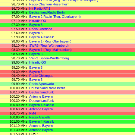
96.70 MHz
Radio Charivari Rosenheim
96.70 MHz
Hit Radio RT.1
96.80 MHz
DeutschlandRadio Berlin
97.00 MHz
Bayern 2 Radio (Reg. Oberbayern)
97.10 MHz
Hitradio Ö3
97.30 MHz
Bayern 3
97.50 MHz
Radio Oberland
97.60 MHz
Bayern 3
97.90 MHz
Bayern 4 Klassik
98.00 MHz
Bayern 1 (Reg. Oberbayern)
98.10 MHz
SWR3 (Reg. Württemberg)
98.30 MHz
Bayern 1 (Reg. Mainfranken)
98.50 MHz
Bayern 3
98.70 MHz
SWR1 Baden-Württemberg
99.00 MHz
Hitradio Ö3
99.20 MHz
Bayern 3
99.30 MHz
Bayern 3
99.40 MHz
Radio Chiemgau
99.70 MHz
Bayern 3
99.90 MHz
Radio Alpenwelle
100.00 MHz
DeutschlandRadio Berlin
100.10 MHz
Deutschlandfunk
100.20 MHz
Antenne Bayern
100.30 MHz
Deutschlandfunk
100.40 MHz
Bayern 4 Klassik
100.60 MHz
Antenne Bayern
100.70 MHz
FM4
100.80 MHz
Radio Arabella
101.00 MHz
Bayern 4 Klassik
101.10 MHz
Antenne Bayern
101.30 MHz
Antenne Bayern
101.50 MHz
DRS 1