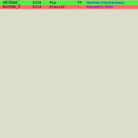
ANTENNE_
D318
Pop
TP
Hochries (Hochrieshaus)
BAYERN_4
D314
Klassik
--
Kreuzberg / Rhön