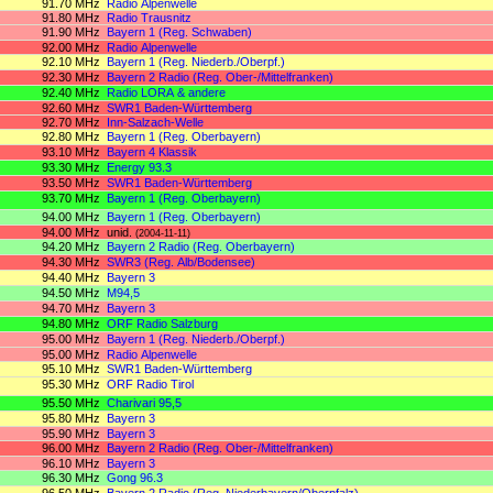
91.70 MHz
Radio Alpenwelle
91.80 MHz
Radio Trausnitz
91.90 MHz
Bayern 1 (Reg. Schwaben)
92.00 MHz
Radio Alpenwelle
92.10 MHz
Bayern 1 (Reg. Niederb./Oberpf.)
92.30 MHz
Bayern 2 Radio (Reg. Ober-/Mittelfranken)
92.40 MHz
Radio LORA & andere
92.60 MHz
SWR1 Baden-Württemberg
92.70 MHz
Inn-Salzach-Welle
92.80 MHz
Bayern 1 (Reg. Oberbayern)
93.10 MHz
Bayern 4 Klassik
93.30 MHz
Energy 93.3
93.50 MHz
SWR1 Baden-Württemberg
93.70 MHz
Bayern 1 (Reg. Oberbayern)
94.00 MHz
Bayern 1 (Reg. Oberbayern)
94.00 MHz
unid.
(2004-11-11)
94.20 MHz
Bayern 2 Radio (Reg. Oberbayern)
94.30 MHz
SWR3 (Reg. Alb/Bodensee)
94.40 MHz
Bayern 3
94.50 MHz
M94,5
94.70 MHz
Bayern 3
94.80 MHz
ORF Radio Salzburg
95.00 MHz
Bayern 1 (Reg. Niederb./Oberpf.)
95.00 MHz
Radio Alpenwelle
95.10 MHz
SWR1 Baden-Württemberg
95.30 MHz
ORF Radio Tirol
95.50 MHz
Charivari 95,5
95.80 MHz
Bayern 3
95.90 MHz
Bayern 3
96.00 MHz
Bayern 2 Radio (Reg. Ober-/Mittelfranken)
96.10 MHz
Bayern 3
96.30 MHz
Gong 96.3
96.50 MHz
Bayern 2 Radio (Reg. Niederbayern/Oberpfalz)