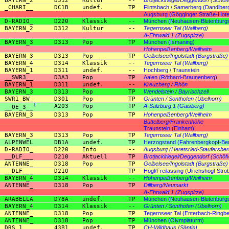
BAYERN_2
D312
Kultur
--
_CHARI__
DC1B
undef.
TP
Flintsbach / Samerberg (Dandlber
Augsburg (Gögginger Straße-Hote
D-RADIO_
D220
Klassik
--
München (Neuhausen-Blutenburgs
BAYERN_2
D312
Kultur
--
Tegernseer Tal (Wallberg)
A-Ehrwald 1 (Zugspitze)
BAYERN_3
D313
Pop
TP
München (Ismaning)
Hohenpeißenberg/Weilheim
BAYERN_3
D313
Pop
TP
Gelbelsee/Ingolstadt (Burgstraße)
BAYERN_4
D314
Klassik
--
Tegernseer Tal (Wallberg)
BAYERN_1
D311
undef.
--
Hochberg / Traunstein
__SWR3__
D3A3
Pop
TP
Aalen (Röthard-Braunenberg)
BAYERN_1
D311
undef.
--
Kreuzberg / Rhön
BAYERN_3
D313
Pop
TP
Wendelstein / Bayrischzell
SWR1_BW_
D301
Pop
TP
Grünten / Sonthofen (Übelhorn)
1
A203
Pop
TP
A-Salzburg 1 (Gaisberg)
__OE_3__
BAYERN_3
D313
Pop
TP
Hohenpeißenberg/Weilheim
Büttelberg/Frankenhöhe
Traunstein (Einham)
BAYERN_3
D313
Pop
TP
Tegernseer Tal (Wallberg)
ALPENWEL
DB1A
undef.
TP
Herzogstand (Fahrenbergkopf-Ber
D-RADIO_
D220
Info
--
Augsburg (Heretsried-Staufersber
__DLF___
D210
Aktuell
TP
Brotjacklriegel/Deggendorf (Schöf
ANTENNE_
D318
Pop
TP
Gelbelsee/Ingolstadt (Burgstraße)
__DLF___
D210
TP
Högl/Freilassing (Ulrichshögl-Stro
BAYERN_4
D314
Klassik
--
Hohenpeißenberg/Weilheim
ANTENNE_
D318
Pop
TP
Dillberg/Neumarkt
A-Ehrwald 1 (Zugspitze)
ARABELLA
D78A
undef.
TP
München (Neuhausen-Blutenburgs
BAYERN_4
D314
Klassik
--
Grünten / Sonthofen (Übelhorn)
ANTENNE_
D318
Pop
TP
Tegernseer Tal (Enterbach-Ringbe
ANTENNE_
D318
Pop
TP
München (Olympiaturm)
DRS_1___
43B1
undef.
TP
CH-Wildhaus (Säntis)