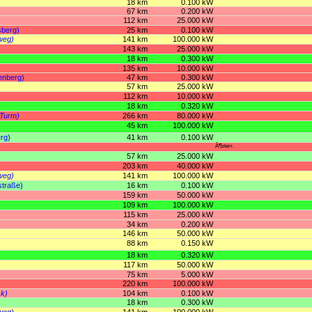
18 km
0.100 kW
67 km
0.200 kW
112 km
25.000 kW
sberg)
25 km
0.100 kW
weg)
141 km
100.000 kW
143 km
25.000 kW
18 km
0.300 kW
135 km
10.000 kW
enberg)
47 km
0.300 kW
57 km
25.000 kW
112 km
10.000 kW
18 km
0.320 kW
-Turm)
266 km
80.000 kW
45 km
100.000 kW
rg)
41 km
0.100 kW
Ã¶sterr.
57 km
25.000 kW
203 km
40.000 kW
weg)
141 km
100.000 kW
traße)
16 km
0.100 kW
159 km
50.000 kW
109 km
100.000 kW
115 km
25.000 kW
34 km
0.200 kW
146 km
50.000 kW
88 km
0.150 kW
18 km
0.320 kW
117 km
50.000 kW
75 km
5.000 kW
220 km
100.000 kW
ck)
104 km
0.100 kW
18 km
0.300 kW
weg)
141 km
100.000 kW