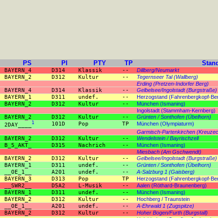
PS
PI
PTY
TP
Stand
BAYERN_4
D314
Klassik
--
Dillberg/Neumarkt
BAYERN_2
D312
Kultur
--
Tegernseer Tal (Wallberg)
Erding (Pretzen-Indorfer Berg)
BAYERN_4
D314
Klassik
--
Gelbelsee/Ingolstadt (Burgstraße)
BAYERN_1
D311
undef.
--
Herzogstand (Fahrenbergkopf-Ber
BAYERN_2
D312
Kultur
--
München (Ismaning)
Ingolstadt (Stammham-Kernberg)
BAYERN_2
D312
Kultur
--
Grünten / Sonthofen (Übelhorn)
1
101D
Pop
TP
München (Olympiaturm)
2DAY____
Garmisch-Partenkirchen (Kreuze
BAYERN_2
D312
Kultur
--
Wendelstein / Bayrischzell
B_5_AKT_
D315
Nachrich
--
München (Ismaning)
Miesbach (Am Gschwendt)
BAYERN_2
D312
Kultur
--
Gelbelsee/Ingolstadt (Burgstraße)
BAYERN_1
D311
undef.
--
Grünten / Sonthofen (Übelhorn)
__OE_1__
A201
undef.
--
A-Salzburg 1 (Gaisberg)
BAYERN_3
D313
Pop
TP
Herzogstand (Fahrenbergkopf-Ber
__SWR2__
D5A2
L-Musik
--
Aalen (Röthard-Braunenberg)
BAYERN_1
D311
undef.
--
München (Ismaning)
BAYERN_2
D312
Kultur
--
Hochberg / Traunstein
__OE_1__
A201
undef.
--
A-Ehrwald 1 (Zugspitze)
BAYERN_2
D312
Kultur
--
Hoher Bogen/Furth (Burgstall)