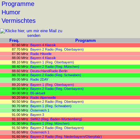
Programme
Humor
Vermischtes
Freq.
Programm
87.60 MHz
Bayern 4 Klassik
87.70 MHz
Bayern 2 Radio (Reg. Oberbayern)
87.90 MHz
Radio Hitwelle
88.00 MHz
Bayern 4 Klassik
88.10 MHz
Bayern 1 (Reg. Oberbayern)
88.40 MHz
Bayern 2 Radio (Reg. München)
88.60 MHz
DeutschlandRadio Berlin
88.70 MHz
Bayern 2 Radio (Reg. Schwaben)
89.00 MHz
Radio 2DAY
89.20 MHz
Bayern 1 (Reg. Oberbayern)
89.50 MHz
Bayern 2 Radio (Reg. Oberbayern)
90.00 MHz
B5 aktuell
90.20 MHz
Radio Alpenwelle
90.50 MHz
Bayern 2 Radio (Reg. Oberbayern)
90.70 MHz
Bayern 1 (Reg. Schwaben)
90.90 MHz
Österreich 1
91.00 MHz
Bayern 3
91.10 MHz
SWR2 (Reg. Baden-Württemberg)
91.30 MHz
Bayern 1 (Reg. München)
91.50 MHz
Bayern 2 Radio (Reg. Oberbayern)
91.60 MHz
Österreich 1
91.60 MHz
Bayern 2 Radio (Reg. Niederbayern/Oberpfalz)