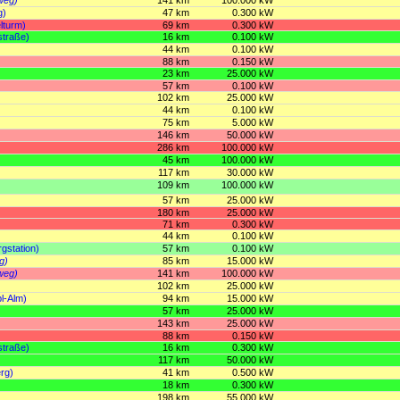
g)
47 km
0.300 kW
lturm)
69 km
0.300 kW
traße)
16 km
0.100 kW
44 km
0.100 kW
88 km
0.150 kW
23 km
25.000 kW
57 km
0.100 kW
102 km
25.000 kW
44 km
0.100 kW
75 km
5.000 kW
146 km
50.000 kW
286 km
100.000 kW
45 km
100.000 kW
117 km
30.000 kW
109 km
100.000 kW
57 km
25.000 kW
180 km
25.000 kW
71 km
0.300 kW
44 km
0.100 kW
gstation)
57 km
0.100 kW
g)
85 km
15.000 kW
weg)
141 km
100.000 kW
102 km
25.000 kW
bl-Alm)
94 km
15.000 kW
57 km
25.000 kW
143 km
25.000 kW
88 km
0.150 kW
traße)
16 km
0.300 kW
117 km
50.000 kW
rg)
41 km
0.500 kW
18 km
0.300 kW
198 km
55.000 kW