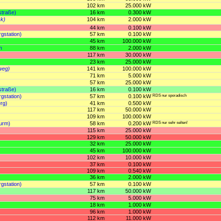
102 km
25.000 kW
traße)
16 km
0.300 kW
ck)
104 km
2.000 kW
44 km
0.100 kW
gstation)
57 km
0.100 kW
45 km
100.000 kW
n
88 km
2.000 kW
117 km
30.000 kW
23 km
25.000 kW
weg)
141 km
100.000 kW
71 km
5.000 kW
57 km
25.000 kW
traße)
16 km
0.100 kW
gstation)
57 km
0.100 kW
RDS nur sporadisch
rg)
41 km
0.500 kW
117 km
50.000 kW
109 km
100.000 kW
turm)
58 km
0.200 kW
RDS nur sehr selten!
115 km
25.000 kW
129 km
50.000 kW
32 km
25.000 kW
45 km
100.000 kW
102 km
10.000 kW
37 km
0.100 kW
109 km
0.540 kW
36 km
2.000 kW
gstation)
57 km
0.100 kW
117 km
50.000 kW
75 km
5.000 kW
18 km
1.000 kW
96 km
1.000 kW
112 km
11.000 kW