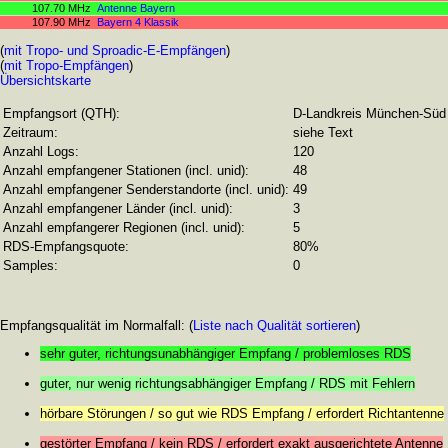
107.70 MHz
Antenne Bayern
107.90 MHz
Bayern 4 Klassik
(
mit Tropo- und Sproadic-E-Empfängen
)
(
mit Tropo-Empfängen
)
Übersichtskarte
Empfangsort (QTH):
D-Landkreis München-Süd
Zeitraum:
siehe Text
Anzahl Logs:
120
Anzahl empfangener Stationen (incl. unid):
48
Anzahl empfangener Senderstandorte (incl. unid):
49
Anzahl empfangener Länder (incl. unid):
3
Anzahl empfangerer Regionen (incl. unid):
5
RDS-Empfangsquote:
80%
Samples:
0
Empfangsqualität im Normalfall: (
Liste nach Qualität sortieren
)
sehr guter, richtungsunabhängiger Empfang / problemloses RDS
guter, nur wenig richtungsabhängiger Empfang / RDS mit Fehlern
hörbare Störungen / so gut wie RDS Empfang / erfordert Richtantenne
gestörter Empfang / kein RDS / erfordert exakt ausgerichtete Antenne