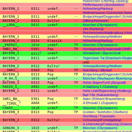
Holzkirchen (Otterfing-Jasberg)
Pfeffenhausen (Anzelstetten)
BAYERN_1
D311
undef.
--
Hühnerberg/Harburg
Wolfratshausen (Geretsried-Stein
BAYERN_1
D311
undef.
--
Brotjacklriegel/Deggendorf (Schöf
BAYERN_2
D312
Kultur
--
Dillberg/Neumarkt
__LORA__
D01C
undef.
--
München (Olympiaturm)
Ulm (Kuhberg)
Reichertsheim/Waldkraiburg (Höh
BAYERN_1
D311
undef.
--
Hohenpeißenberg/Weilheim
BAYERN_4
D314
Klassik
--
Hühnerberg/Harburg
_ENERGY_
101A
undef.
TP
München (Olympiaturm)
SWR1_BW_
D301
Pop
TP
Hornisgrinde/Schwarzwald (SWR
BAYERN_1
2
undef.
--
Wendelstein / Bayrischzell
D311
BAYERN_1
D311
undef.
--
Tegernseer Tal (Enterbach-Ringbe
unid.
BAYERN_2
D312
Kultur
--
Hohenpeißenberg/Weilheim
__SWR3__
D3A3
Pop
TP
Raichberg / Albstadt
BAYERN_3
D313
Pop
TP
Brotjacklriegel/Deggendorf (Schöf
_M_94,5_
1016
undef.
--
München (Neuhausen-Blutenburgs
BAYERN_3
D313
Pop
TP
Hoher Bogen/Furth (Burgstall)
RADIO_S_
A802
undef.
--
A-Salzburg 1 (Gaisberg)
BAYERN_1
D311
undef.
--
Hohe Linie/Regensburg (Keilberg)
Bad Tölz (Kalvarienberg)
SWR1_BW_
D301
Pop
TP
Aalen (Röthard-Braunenberg)
1
AA0A
undef.
--
A-Ehrwald 1 (Zugspitze)
__TIROL_
CHARI___
101B
undef.
TP
München (Olympiaturm)
BAYERN_3
D313
Pop
TP
Grünten / Sonthofen (Übelhorn)
Hochberg / Traunstein
BAYERN_2
D312
Kultur
--
Ochsenkopf/Fichtelgebirge
A-Untersberg/Freilassing (Geiere
GONG96_3
101E
undef.
TP
München (Olympiaturm)
Brotjacklriegel/Deggendorf (Schöf