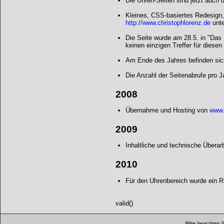
Die Uhren-Seiten sind jetzt auch d
Kleines, CSS-basiertes Redesign,
http://www.christophlorenz.de
unte
Die Seite wurde am 28.5. in "Da
keinen einzigen Treffer für diesen 
Am Ende des Jahres befinden sic
Die Anzahl der Seitenabrufe pro J
2008
Übernahme und Hosting von
www.
2009
Inhaltliche und technische Übera
2010
Für den Uhrenbereich wurde ein RS
valid()
Bitte beachten 