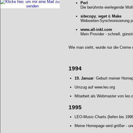
Perl
Die berühmte eierlegende Wollm
sitecopy
,
wget
&
Make
Webseiten-Synchronisierung p
www.all-inkl.com
Mein Provider - schnell, günst
Wie man sieht, wurde nur die Creme 
1994
19. Januar
: Geburt meiner Home
Umzug auf www.leo.org
Mitarbeit als Webmaster von leo.
1995
LEO-Music-Charts (liefen bis 199
Meine Homepage wird größer - un