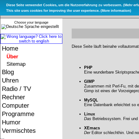
Diese Seite verwendet Cookies, um die Nutzererfahrung zu verbessern. (
Mehr erf
This site uses cookies for improving the user experience. (
More information
)
Choose your language
Diese Seite läuft beinahe vollautoma
Home
Über
Sitemap
PHP
Blog
Eine wunderbare Skriptsprache
Uhren
GIMP
Zusammen mit Perl-Fu, mit d
Radio / TV
Gimp ist eines der Vorzeigepr
Rechner
MySQL
Computer
Eine Datenbank erleichtet so e
Programme
Linux
Das
Betriebssystem. Frei und 
Humor
XEmacs
Vermischtes
Der
Editor schlechthin. Und no