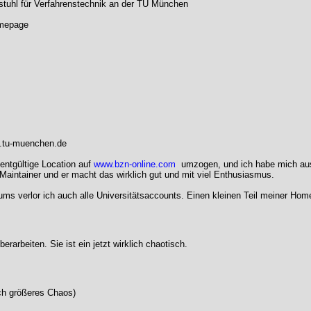
stuhl für Verfahrenstechnik an der TU München
mepage
k.tu-muenchen.de
 entgültige Location auf
www.bzn-online.com
umzogen, und ich habe mich aus 
r Maintainer und er macht das wirklich gut und mit viel Enthusiasmus.
s verlor ich auch alle Universitätsaccounts. Einen kleinen Teil meiner H
arbeiten. Sie ist ein jetzt wirklich chaotisch.
ch größeres Chaos)