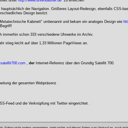
irekt unter
http://www.uhrenbastler.de
zu erreichen
 hauptsächlich der Navigation. Größeres Layout-Redesign, ebenfalls CSS-ba
rschiedliches Design besitzt.
s Metatechnische Kabinett" umbenannt und bekam ein analoges Design wie
ht
Begriff!
h immerhin schon 333 verschiedene Uhrwerke im Archiv.
ahr stieg leicht auf über 1,33 Millionen PageViews an.
satellit700.com
,
der
Internet-Referenz über den Grundig Satellit 700.
rbeitung der gesamten Webpräsenz .
S-Feed und die Verknüpfung mit Twitter eingerichtet .
Sie: Sofern nicht anders angegeben, steht nichts auf diesen Seiten zum Verkauf an, auch nich