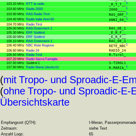
103.20 MHz
RTT la radio
1
_R_T_T__
103.60 MHz
Radio 2000
1
2000____
103.90 MHz
RAS Radio Tirol
1
RAS_ORF_
104.40 MHz
Radio Italia Anni 60
1
ANNI_60_
104.70 MHz
Radio Tirol
105.00 MHz
RAS Österreich 1
RAS_OE_1
105.30 MHz
ERF Südtirol
_E_R_F__
105.60 MHz
ERF Südtirol
_E_R_F__
106.10 MHz
RAS Österreich 1
RAS_OE_1
106.40 MHz
NBC Rete Regione
1
RETE_NBC
106.60 MHz
Radio 24
RADIO_24
106.90 MHz
Radio Tirol
R.Tirol_
107.20 MHz
Radio Sacra Famiglia
107.50 MHz
Südtirol 1
S-TIROL1
107.90 MHz
Radio Maria (deutsch)
1
R.MARIA_
(
mit Tropo- und Sproadic-E-E
(
ohne Tropo- und Sproadic-E
Übersichtskarte
Empfangsort (QTH):
I-Meran, Passerpromenad
Zeitraum:
siehe Text
Anzahl Logs:
65