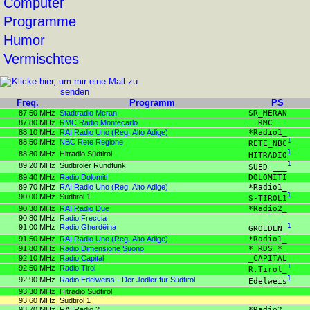
Computer
Programme
Humor
Vermischtes
Freq.
Programm
PS
87.50 MHz
Stadtradio Meran
SR_MERAN
87.80 MHz
RMC Radio Montecarlo
__RMC___
88.10 MHz
RAI Radio Uno (Reg. Alto Adige)
*Radio1_
88.50 MHz
NBC Rete Regione
1
RETE_NBC
88.80 MHz
Hitradio Südtirol
1
HITRADIO
89.20 MHz
Südtiroler Rundfunk
1
SUED-___
89.40 MHz
Radio Dolomiti
DOLOMITI
89.70 MHz
RAI Radio Uno (Reg. Alto Adige)
*Radio1_
90.00 MHz
Südtirol 1
1
S-TIROL1
90.30 MHz
RAI Radio Due
*Radio2_
90.80 MHz
Radio Freccia
91.00 MHz
Radio Gherdëina
1
GROEDEN_
91.50 MHz
RAI Radio Uno (Reg. Alto Adige)
*Radio1_
91.80 MHz
Radio Dimensione Suono
*_RDS_*_
92.10 MHz
Radio Capital
_CAPITAL
92.50 MHz
Radio Tirol
1
R.Tirol_
92.90 MHz
Radio Edelweiss - Der Jodler für Südtirol
1
Edelweis
93.30 MHz
Hitradio Südtirol
93.60 MHz
Südtirol 1
93.70 MHz
RAI Radio 2
*Radio2_