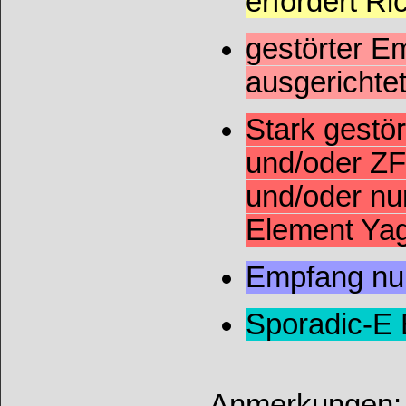
erfordert Ri
gestörter Em
ausgerichte
Stark gestö
und/oder ZF
und/oder nur
Element Ya
Empfang nur
Sporadic-E
Anmerkungen: