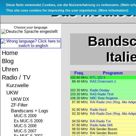
Diese Seite verwendet Cookies, um die Nutzererfahrung zu verbessern. (
Mehr erf
Das Metatec
This site uses cookies for improving the user experience. (
More information
)
Choose your language
Bandsc
Ital
Home
Blog
Uhren
Freq.
Programm
Radio / TV
102.60 MHz
RTL 102.5
88.40 MHz
RAS Österreich 1
Kurzwelle
102.30 MHz
Radio Deejay
UKW
103.30 MHz
RAS Radio Tirol
106.30 MHz
NBC Rete Regione
UKW DX
87.90 MHz
RAI Radio Uno (Reg. Alto Adige
ZF-Filter
91.90 MHz
Radio Nord
Bandscans + Logs
92.30 MHz
RAI Radio Due (Reg. Alto Adige
MUC-S 2009
Es MUC-S 2009
94.50 MHz
RAI Radio Tre
97.80 MHz
Radio Italia SMI
MUC-S 2008
98.50 MHz
RAI Sender Bozen
MUC-S 2007
99.00 MHz
RAI Sender Bozen