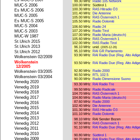
Es MUC-S 2007
99.30 MHz
Radio 105 Network
MUC-S 2006
100.00 MHz
Südtirol 1
100.30 MHz
RAS Hitradio Ö3
Es MUC-S 2006
101.40 MHz
Die Antenne
MUC-S 2005
105.00 MHz
RAS Österreich 1
Es MUC-S 2005
105.50 MHz
Radio Dolomiti
MUC-S 2004
106.60 MHz
Radio 24
107.20 MHz
Radio Tirol
MUC-S 2003
107.00 MHz
Radio Maria (deutsch)
MUC-W 1987
105.60 MHz
RAS Österreich 1
St.Ulrich 2015
102.00 MHz
RAS Radio Tirol
St.Ulrich 2013
96.10 MHz
unid.
(2005-12-26)
95.10 MHz
RAI GR Parlamento
St.Ulrich 2012
93.90 MHz
RAI Radio Due (Reg. Alto Adige
Wolkenstein 02/2009
Wolkenstein
93.50 MHz
RAI Radio Due (Reg. Alto Adige
12/2005
92.80 MHz
Radio 2000
Wolkenstein 03/2005
90.50 MHz
RTL 102.5
Wolkenstein 03/2004
90.00 MHz
Radio Dimensione Suono
Venedig 2020
93.30 MHz
RAI Radio Tre
Venedig 2019
99.50 MHz
Radio Radicale
Venedig 2018
104.70 MHz
RAS Österreich 1
Venedig 2017
104.80 MHz
Radio Maria (deutsch)
87.60 MHz
Radio 2000
Venedig 2016
102.40 MHz
Die Antenne
Venedig 2015
101.30 MHz
RAS Hitradio Ö3
Venedig 2014
101.10 MHz
Radio Dolomiti
Venedig 2013
98.10 MHz
RAI Sender Bozen
Venedig 2012
97.50 MHz
RAS Österreich 1
91.10 MHz
RAI Radio Due (Reg. Alto Adige
Venedig 2011
Venedig 2010
90.80 MHz
Südtirol 1
Venedig 2009
90.70 MHz
RAI Radio Due (Reg. Alto Adige