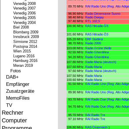
Venedig 2008
89.70 MHz
RAI Radio Uno (Reg. Alto Adige
Venedig 2007
Venedig 2006
96.90 MHz
Radio Dimensione Suono
98.40 MHz
Radio Deejay
Venedig 2005
97.40 MHz
RTL 102.5
Venedig 2004
100.90 MHz
RAS Hitradio Ö3
Biel 2008
Blomberg 2009
101.60 MHz
RAS Hitradio Ö3
Innsbruck 2009
105.20 MHz
ERF Südtirol
Sirmione 2012
98.70 MHz
Radio 2000
Postojna 2014
103.00 MHz
Radio Grüne Welle
Wien 2015
92.55 MHz
Radio Gherdëina
Lugano 2016
94.20 MHz
Radio Gherdëina
Hamburg 2016
107.80 MHz
Radio Maria (deutsch)
Meran 2019
107.60 MHz
Radio Maria
Fotos
97.60 MHz
Radio Maria (deutsch)
DAB+
107.50 MHz
Radio Maria
100.60 MHz
Radio Maria
Empfänger
91.50 MHz
RAI Radio Uno (Reg. Alto Adige
Zusatzgeräte
89.90 MHz
RAI Radio Uno (Reg. Alto Adige
MemoFiles
93.70 MHz
RAI Radio Due (Reg. Alto Adige
TV
94.70 MHz
RAI Radio Due (Reg. Alto Adige
Rechner
95.70 MHz
RAI Radio Tre
Computer
97.10 MHz
RAI Radio Tre
Programme
106.80 MHz
RAS Österreich 1