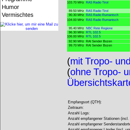
103.70 MHz
RAS Radio Tirol
Humor
89.50 MHz
RAS Radio Tirol
Vermischtes
90.30 MHz
RAS Radio Rumantsch
104.00 MHz
RAS Radio Rumantsch
95.40 MHz
NBC Rete Regione
96.30 MHz
RTL 102.5
106.00 MHz
RTL 102.5
92.90 MHz
RAI Sender Bozen
99.70 MHz
RAI Sender Bozen
(
mit Tropo- u
(
ohne Tropo- 
Übersichtskart
Empfangsort (QTH):
Zeitraum:
Anzahl Logs:
Anzahl empfangener Stationen (incl. 
Anzahl empfangener Senderstandorte 
Anzahl empfangener Länder (incl. uni