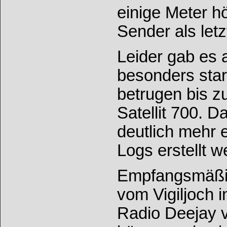
einige Meter hö
Sender als let
Leider gab es
besonders sta
betrugen bis z
Satellit 700. D
deutlich meh
Logs erstellt 
Empfangsmäßig
vom Vigiljoch 
Radio Deejay 