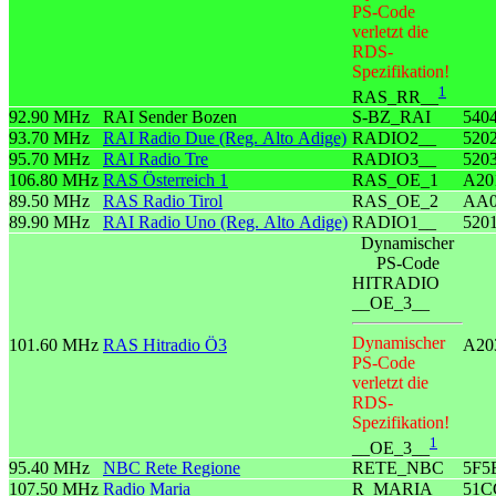
PS-Code
verletzt die
RDS-
Spezifikation!
1
RAS_RR__
92.90 MHz
RAI Sender Bozen
S-BZ_RAI
540
93.70 MHz
RAI Radio Due (Reg. Alto Adige)
RADIO2__
520
95.70 MHz
RAI Radio Tre
RADIO3__
520
106.80 MHz
RAS Österreich 1
RAS_OE_1
A20
89.50 MHz
RAS Radio Tirol
RAS_OE_2
AA0
89.90 MHz
RAI Radio Uno (Reg. Alto Adige)
RADIO1__
520
Dynamischer
PS-Code
HITRADIO
__OE_3__
Dynamischer
101.60 MHz
RAS Hitradio Ö3
A20
PS-Code
verletzt die
RDS-
Spezifikation!
1
__OE_3__
95.40 MHz
NBC Rete Regione
RETE_NBC
5F5
107.50 MHz
Radio Maria
R_MARIA_
51C