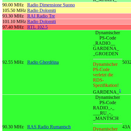
90.00 MHz
Radio Dimensione Suono
105.50 MHz
Radio Dolomiti
93.30 MHz
RAI Radio Tre
101.10 MHz
Radio Dolomiti
97.40 MHz
RTL 102.5
Dynamischer
PS-Code
_RADIO__
GARDENA_
_GROEDEN
92.55 MHz
Radio Gherdëina
503
Dynamischer
PS-Code
verletzt die
RDS-
Spezifikation!
1
GARDENA_
Dynamischer
PS-Code
RADIO_-_
___RU_-_
_MANTSCH
90.30 MHz
RAS Radio Rumantsch
43A
Dynamischer