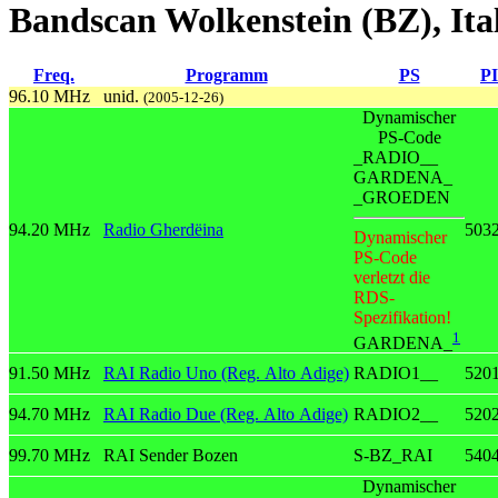
Bandscan Wolkenstein (BZ), Ita
Freq.
Programm
PS
PI
96.10 MHz
unid.
(2005-12-26)
Dynamischer
PS-Code
_RADIO__
GARDENA_
_GROEDEN
94.20 MHz
Radio Gherdëina
503
Dynamischer
PS-Code
verletzt die
RDS-
Spezifikation!
1
GARDENA_
91.50 MHz
RAI Radio Uno (Reg. Alto Adige)
RADIO1__
520
94.70 MHz
RAI Radio Due (Reg. Alto Adige)
RADIO2__
520
99.70 MHz
RAI Sender Bozen
S-BZ_RAI
540
Dynamischer