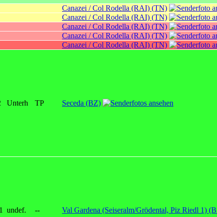
Canazei / Col Rodella (RAI) (TN)
Canazei / Col Rodella (RAI) (TN)
Canazei / Col Rodella (RAI) (TN)
Canazei / Col Rodella (RAI) (TN)
Canazei / Col Rodella (RAI) (TN)
2
Unterh
TP
Seceda (BZ)
1
undef.
--
Val Gardena (Seiseralm/Grödental, Piz Riedl 1) (