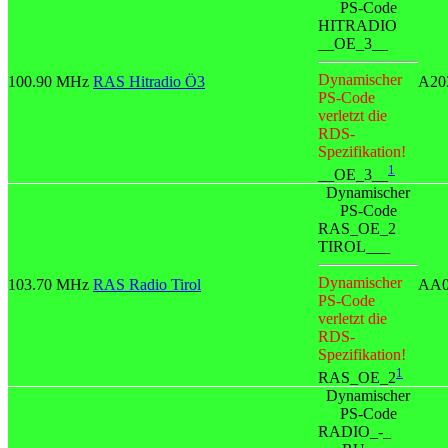
PS-Code
HITRADIO
__OE_3__
Dynamischer
100.90 MHz
RAS Hitradio Ö3
A20
PS-Code
verletzt die
RDS-
Spezifikation!
1
__OE_3__
Dynamischer
PS-Code
RAS_OE_2
TIROL___
Dynamischer
103.70 MHz
RAS Radio Tirol
AA
PS-Code
verletzt die
RDS-
Spezifikation!
1
RAS_OE_2
Dynamischer
PS-Code
RADIO_-_