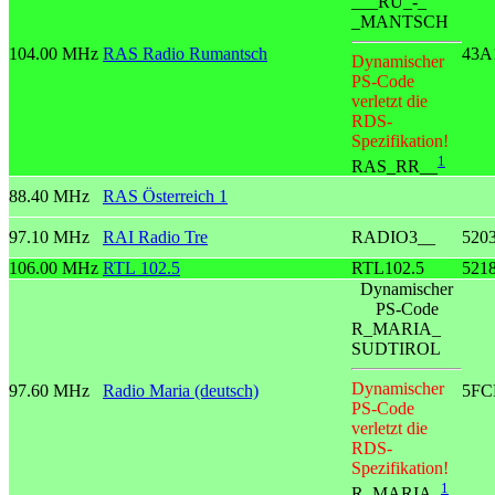
___RU_-_
_MANTSCH
104.00 MHz
RAS Radio Rumantsch
43A
Dynamischer
PS-Code
verletzt die
RDS-
Spezifikation!
1
RAS_RR__
88.40 MHz
RAS Österreich 1
97.10 MHz
RAI Radio Tre
RADIO3__
520
106.00 MHz
RTL 102.5
RTL102.5
521
Dynamischer
PS-Code
R_MARIA_
SUDTIROL
Dynamischer
97.60 MHz
Radio Maria (deutsch)
5FC
PS-Code
verletzt die
RDS-
Spezifikation!
1
R_MARIA_