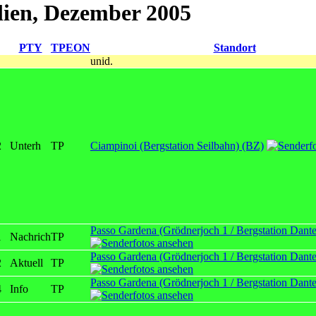
lien, Dezember 2005
PTY
TP
EON
Standort
unid.
2
Unterh
TP
Ciampinoi (Bergstation Seilbahn) (BZ)
Passo Gardena (Grödnerjoch 1 / Bergstation Dante
1
Nachrich
TP
Passo Gardena (Grödnerjoch 1 / Bergstation Dante
2
Aktuell
TP
Passo Gardena (Grödnerjoch 1 / Bergstation Dante
4
Info
TP