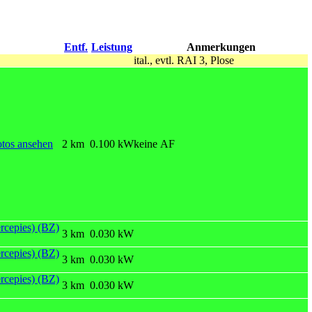
Entf.
Leistung
Anmerkungen
ital., evtl. RAI 3, Plose
2 km
0.100 kW
keine AF
rcepies) (BZ)
3 km
0.030 kW
rcepies) (BZ)
3 km
0.030 kW
rcepies) (BZ)
3 km
0.030 kW