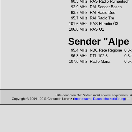
90.3 MHz
RAS Radio Rumantsch
92.9 MHz
RAI Sender Bozen
93.7 MHz
RAI Radio Due
95.7 MHz
RAI Radio Tre
101.6 MHz
RAS Hitradio Ö3
106.8 MHz
RAS Ö1
Sender "Alpe d
95.4 MHz
NBC Rete Regione
0.3
96.3 MHz
RTL 102.5
0.5
107.6 MHz
Radio Maria
0.5
Bitte beachten Sie: Sofern nicht anders angegeben, s
Copyright © 1994 - 2011 Christoph Lorenz (
Impressum
|
Datenschutzerklärung
) ---