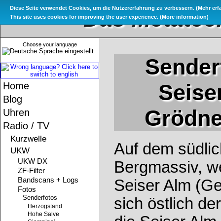
Diese Seite verwendet Cookies, um die Nutzererfahrung zu verbessern. (
Mehr erf
Das Metatec
This site uses cookies for improving the user experience. (
More information
)
Choose your language
Sender
Seiser
Home
Blog
Grödner
Uhren
Radio / TV
Kurzwelle
Auf dem südlic
UKW
UKW DX
Bergmassiv, we
ZF-Filter
Bandscans + Logs
Seiser Alm (Ge
Fotos
Senderfotos
sich östlich d
Herzogstand
Hohe Salve