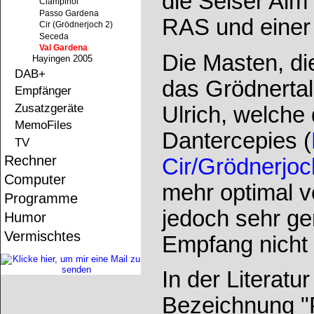
die Seiser Alm
Ciampinoi
Passo Gardena
RAS und einer 
Cir (Grödnerjoch 2)
Seceda
Val Gardena
Die Masten, di
Hayingen 2005
DAB+
das Grödnertal
Empfänger
Zusatzgeräte
Ulrich, welche
MemoFiles
Dantercepies (
TV
Rechner
Cir/Grödnerjoc
Computer
mehr optimal ve
Programme
jedoch sehr ger
Humor
Vermischtes
Empfang nicht 
In der Literat
Bezeichnung "P