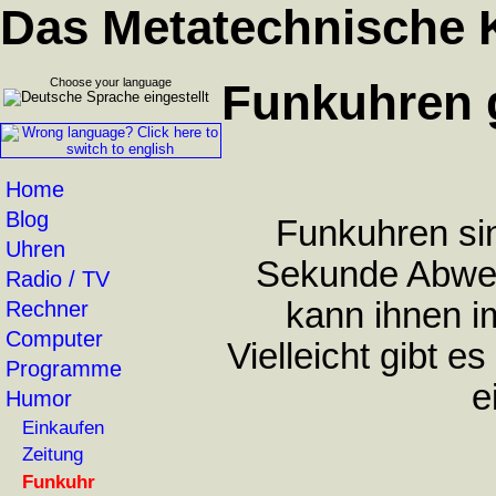
Das Metatechnische 
Choose your language
Funkuhren 
Home
Blog
Funkuhren sin
Uhren
Sekunde Abweic
Radio / TV
kann ihnen i
Rechner
Computer
Vielleicht gibt es
Programme
e
Humor
Einkaufen
Zeitung
Funkuhr