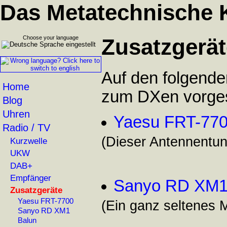
Das Metatechnische 
Choose your language
Zusatzgerät
Auf den folgend
Home
zum DXen vorgest
Blog
Uhren
Yaesu FRT-77
Radio / TV
(Dieser Antennentun
Kurzwelle
UKW
DAB+
Empfänger
Sanyo RD XM
Zusatzgeräte
Yaesu FRT-7700
(Ein ganz seltenes 
Sanyo RD XM1
Balun