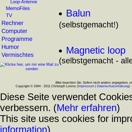
Loop-Antenne
MemoFiles
Balun
TV
Rechner
(selbstgemacht!)
Computer
Programme
Humor
Magnetic loop
Vermischtes
(selbstgemacht - all
Bitte beachten Sie: Sofern nicht anders angegeben, s
Copyright © 1994 - 2011 Christoph Lorenz (
Impressum
|
Datenschutzerklärung
) 
Diese Seite verwendet Cookies
verbessern. (
Mehr erfahren
)
This site uses cookies for impr
information
)