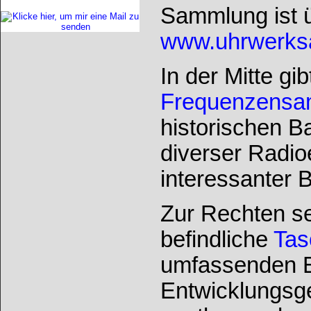
Sammlung ist ü
www.uhrwerksa
In der Mitte gi
Frequenzensa
historischen B
diverser Radio
interessanter 
Zur Rechten s
befindliche
Tas
umfassenden Ei
Entwicklungsge