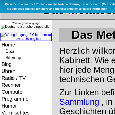
Diese Seite verwendet Cookies, um die Nutzererfahrung zu verbessern. (
Mehr erf
Das Metatec
This site uses cookies for improving the user experience. (
More information
)
Choose your language
Das Met
Home
Herzlich will
Über
Sitemap
Kabinett! Wie 
Blog
hier jede Meng
Uhren
technischen G
Radio / TV
Rechner
Zur Linken bef
Computer
Programme
Sammlung
, i
Humor
Geschichten ü
Vermischtes