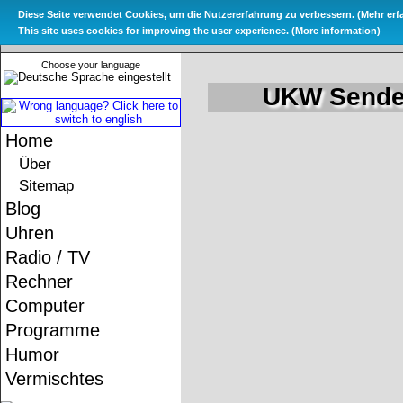
Diese Seite verwendet Cookies, um die Nutzererfahrung zu verbessern. (
Mehr erf
Das Metate
This site uses cookies for improving the user experience. (
More information
)
Choose your language
UKW Sender
Home
Über
Sitemap
Blog
Uhren
Radio / TV
Rechner
Computer
Programme
Humor
Vermischtes