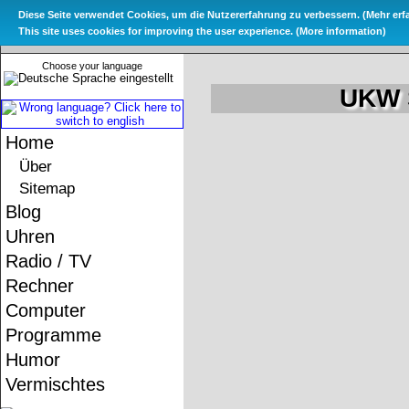
Diese Seite verwendet Cookies, um die Nutzererfahrung zu verbessern. (
Mehr erf
Das Metate
This site uses cookies for improving the user experience. (
More information
)
Choose your language
UKW S
Home
Über
Sitemap
Blog
Uhren
Radio / TV
Rechner
Computer
Programme
Humor
Vermischtes