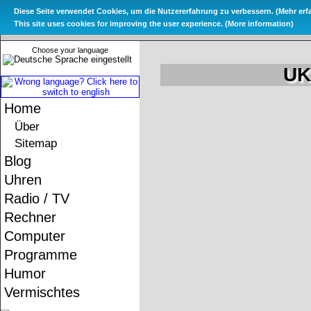
Diese Seite verwendet Cookies, um die Nutzererfahrung zu verbessern. (
Mehr erf
Das Metate
This site uses cookies for improving the user experience. (
More information
)
Choose your language
UK
Home
Über
Sitemap
Blog
Uhren
Radio / TV
Rechner
Computer
Programme
Humor
Vermischtes