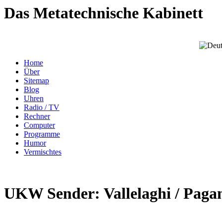
Das Metatechnische Kabinett
Home
Über
Sitemap
Blog
Uhren
Radio / TV
Rechner
Computer
Programme
Humor
Vermischtes
UKW Sender: Vallelaghi / Pagan