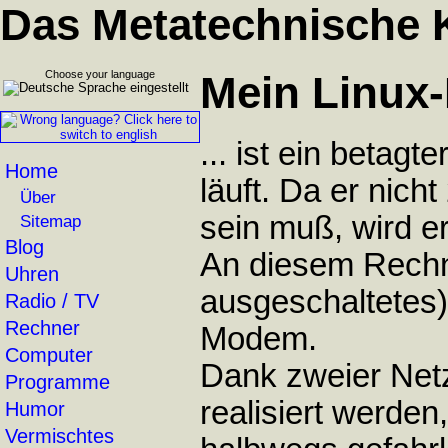
Das Metatechnische 
Choose your language
Mein Linux
... ist ein beta
Home
läuft. Da er nich
Über
sein muß, wird e
Sitemap
Blog
An diesem Rechn
Uhren
ausgeschaltetes
Radio / TV
Rechner
Modem.
Computer
Dank zweier Netz
Programme
realisiert werde
Humor
Vermischtes