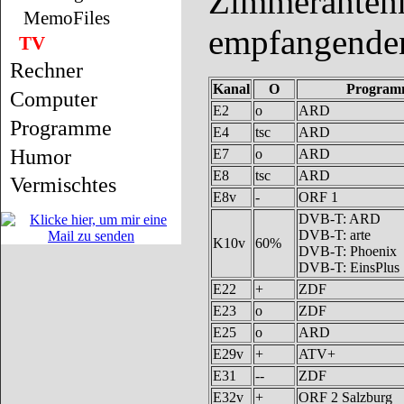
Zimmerantenn
MemoFiles
empfangende
TV
Rechner
Kanal
O
Progra
Computer
E2
o
ARD
Programme
E4
tsc
ARD
Humor
E7
o
ARD
E8
tsc
ARD
Vermischtes
E8v
-
ORF 1
DVB-T: ARD
DVB-T: arte
K10v
60%
DVB-T: Phoenix
DVB-T: EinsPlus
E22
+
ZDF
E23
o
ZDF
E25
o
ARD
E29v
+
ATV+
E31
--
ZDF
E32v
+
ORF 2 Salzburg