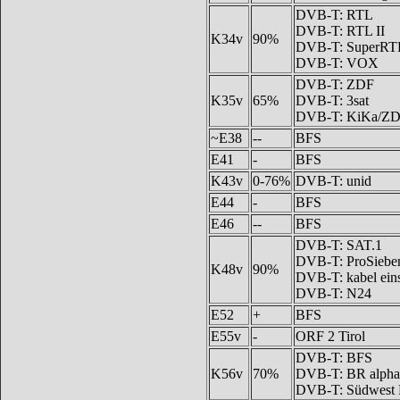
DVB-T: RTL
DVB-T: RTL II
K34v
90%
DVB-T: SuperRT
DVB-T: VOX
DVB-T: ZDF
K35v
65%
DVB-T: 3sat
DVB-T: KiKa/Z
~E38
--
BFS
E41
-
BFS
K43v
0-76%
DVB-T: unid
E44
-
BFS
E46
--
BFS
DVB-T: SAT.1
DVB-T: ProSiebe
K48v
90%
DVB-T: kabel ein
DVB-T: N24
E52
+
BFS
E55v
-
ORF 2 Tirol
DVB-T: BFS
K56v
70%
DVB-T: BR alpha
DVB-T: Südwest 