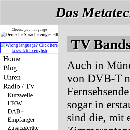
Das Metatec
Choose your language
TV Bands
Home
Auch in Münc
Blog
von DVB-T no
Uhren
Radio / TV
Fernsehsende
Kurzwelle
sogar in ersta
UKW
DAB+
sind die, mit 
Empfänger
Zusatzgeräte