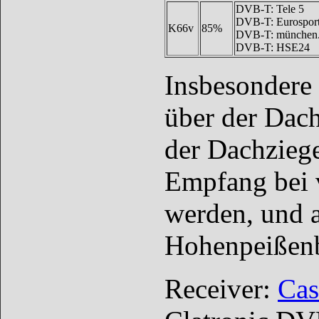
DVB-T: Tele 5
DVB-T: Eurospor
K66v
85%
DVB-T: münchen.
DVB-T: HSE24
Insbesondere
über der Dac
der Dachziege
Empfang bei v
werden, und 
Hohenpeißenb
Receiver:
Cas