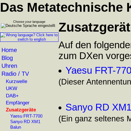
Das Metatechnische 
Choose your language
Zusatzgerät
Auf den folgend
Home
zum DXen vorgest
Blog
Uhren
Yaesu FRT-77
Radio / TV
(Dieser Antennentun
Kurzwelle
UKW
DAB+
Empfänger
Sanyo RD XM
Zusatzgeräte
Yaesu FRT-7700
(Ein ganz seltenes 
Sanyo RD XM1
Balun