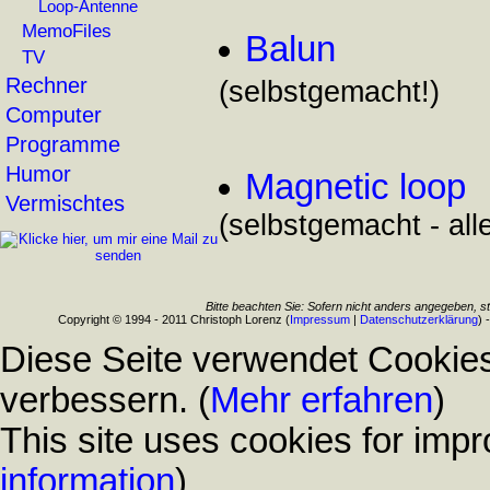
Loop-Antenne
MemoFiles
Balun
TV
Rechner
(selbstgemacht!)
Computer
Programme
Humor
Magnetic loop
Vermischtes
(selbstgemacht - all
Bitte beachten Sie: Sofern nicht anders angegeben, s
Copyright © 1994 - 2011 Christoph Lorenz (
Impressum
|
Datenschutzerklärung
) 
Diese Seite verwendet Cookies
verbessern. (
Mehr erfahren
)
This site uses cookies for impr
information
)