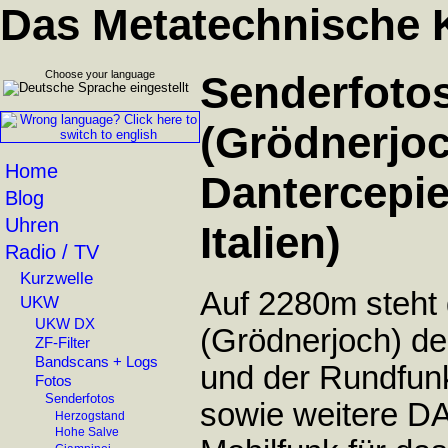
Das Metatechnische 
Choose your language
Senderfoto
(Grödnerjoc
Home
Dantercepies
Blog
Uhren
Italien)
Radio / TV
Kurzwelle
Auf 2280m steht
UKW
UKW DX
(Grödnerjoch) d
ZF-Filter
Bandscans + Logs
und der Rundfunk
Fotos
Senderfotos
sowie weitere D
Herzogstand
Hohe Salve