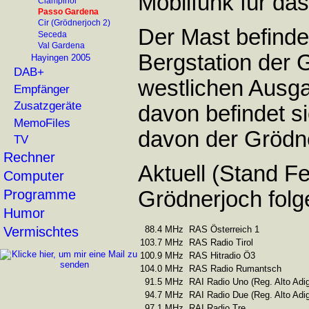
Mobilfunk für das
Ciampinoi
Passo Gardena
Cir (Grödnerjoch 2)
Der Mast befinde
Seceda
Val Gardena
Bergstation der
Hayingen 2005
DAB+
westlichen Ausga
Empfänger
Zusatzgeräte
davon befindet si
MemoFiles
davon der Grödn
TV
Rechner
Aktuell (Stand 
Computer
Programme
Grödnerjoch folg
Humor
88.4 MHz
RAS Österreich 1
Vermischtes
103.7 MHz
RAS Radio Tirol
100.9 MHz
RAS Hitradio Ö3
104.0 MHz
RAS Radio Rumantsch
91.5 MHz
RAI Radio Uno (Reg. Alto Adi
94.7 MHz
RAI Radio Due (Reg. Alto Adi
97.1 MHz
RAI Radio Tre