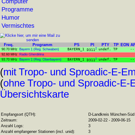
Computer
Programme
Humor
Vermischtes
Freq.
Programm
PS
PI
PTY
TP
EON
A
90.70 MHz
Bayern 1 (Reg. Schwaben)
BAYERN_1
2
undef.
TP
--
D311
92.60 MHz
Radio Gherdëina
93.70 MHz
Bayern 1 (Reg. Oberbayern)
BAYERN_1
2
undef.
TP
--
D311
(
mit Tropo- und Sproadic-E-E
(
ohne Tropo- und Sproadic-E
Übersichtskarte
Empfangsort (QTH):
D-Landkreis München-Süd
Zeitraum:
2009-02-22 - 2009-06-15
Anzahl Logs:
3
Anzahl empfangener Stationen (incl. unid):
3