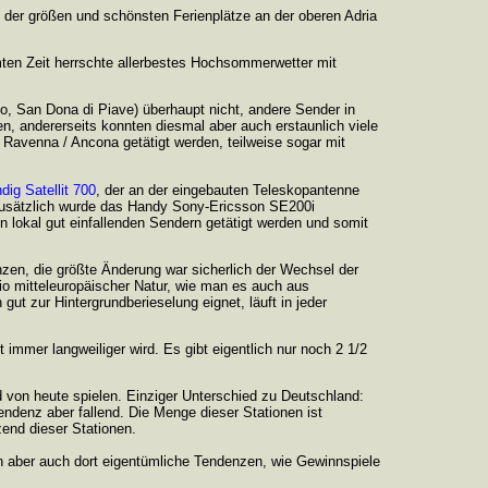
 der größen und schönsten Ferienplätze an der oberen Adria
amten Zeit herrschte allerbestes Hochsommerwetter mit
o, San Dona di Piave) überhaupt nicht, andere Sender in
len, andererseits konnten diesmal aber auch erstaunlich viele
avenna / Ancona getätigt werden, teilweise sogar mit
dig Satellit 700
, der an der eingebauten Teleskopantenne
 Zusätzlich wurde das Handy Sony-Ericsson SE200i
 lokal gut einfallenden Sendern getätigt werden und somit
nzen, die größte Änderung war sicherlich der Wechsel der
dio mitteleuropäischer Natur, wie man es auch aus
ut zur Hintergrundberieselung eignet, läuft in jeder
t immer langweiliger wird. Es gibt eigentlich nur noch 2 1/2
und von heute spielen. Einziger Unterschied zu Deutschland:
 Tendenz aber fallend. Die Menge dieser Stationen ist
zend dieser Stationen.
 man aber auch dort eigentümliche Tendenzen, wie Gewinnspiele