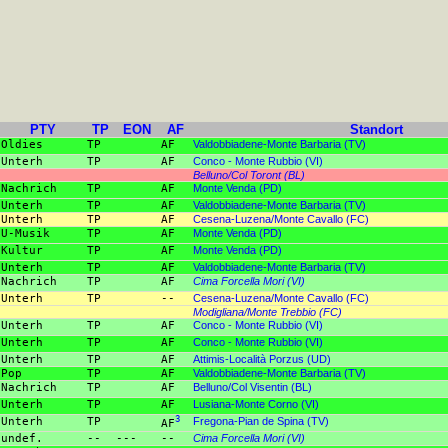
PTY
TP
EON
AF
Standort
Oldies
TP
AF
Valdobbiadene-Monte Barbaria (TV)
Unterh
TP
AF
Conco - Monte Rubbio (VI)
Belluno/Col Toront (BL)
Nachrich
TP
AF
Monte Venda (PD)
Unterh
TP
AF
Valdobbiadene-Monte Barbaria (TV)
Unterh
TP
AF
Cesena-Luzena/Monte Cavallo (FC)
U-Musik
TP
AF
Monte Venda (PD)
Kultur
TP
AF
Monte Venda (PD)
Unterh
TP
AF
Valdobbiadene-Monte Barbaria (TV)
Nachrich
TP
AF
Cima Forcella Mori (VI)
Unterh
TP
--
Cesena-Luzena/Monte Cavallo (FC)
Modigliana/Monte Trebbio (FC)
Unterh
TP
AF
Conco - Monte Rubbio (VI)
Unterh
TP
AF
Conco - Monte Rubbio (VI)
Unterh
TP
AF
Attimis-Località Porzus (UD)
Pop
TP
AF
Valdobbiadene-Monte Barbaria (TV)
Nachrich
TP
AF
Belluno/Col Visentin (BL)
Unterh
TP
AF
Lusiana-Monte Corno (VI)
Unterh
TP
3
Fregona-Pian de Spina (TV)
AF
undef.
--
---
--
Cima Forcella Mori (VI)