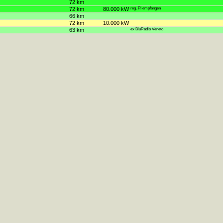
72 km
72 km
80.000 kW
reg. PI empfangen
66 km
72 km
10.000 kW
63 km
ex BluRadio Veneto