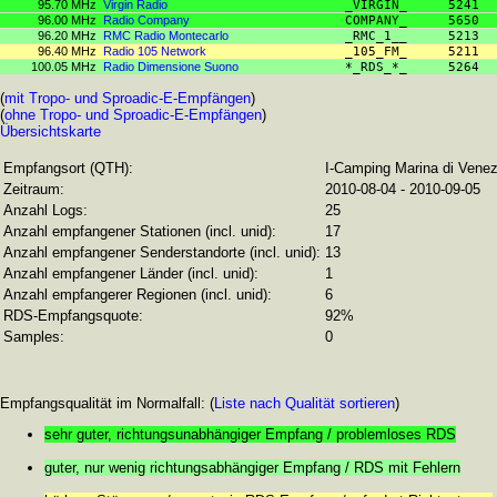
95.70 MHz
Virgin Radio
_VIRGIN_
5241
96.00 MHz
Radio Company
COMPANY_
5650
96.20 MHz
RMC Radio Montecarlo
_RMC_1__
5213
96.40 MHz
Radio 105 Network
_105_FM_
5211
100.05 MHz
Radio Dimensione Suono
*_RDS_*_
5264
(
mit Tropo- und Sproadic-E-Empfängen
)
(
ohne Tropo- und Sproadic-E-Empfängen
)
Übersichtskarte
Empfangsort (QTH):
I-Camping Marina di Venez
Zeitraum:
2010-08-04 - 2010-09-05
Anzahl Logs:
25
Anzahl empfangener Stationen (incl. unid):
17
Anzahl empfangener Senderstandorte (incl. unid):
13
Anzahl empfangener Länder (incl. unid):
1
Anzahl empfangerer Regionen (incl. unid):
6
RDS-Empfangsquote:
92%
Samples:
0
Empfangsqualität im Normalfall: (
Liste nach Qualität sortieren
)
sehr guter, richtungsunabhängiger Empfang / problemloses RDS
guter, nur wenig richtungsabhängiger Empfang / RDS mit Fehlern