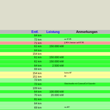
Entf.
Leistung
Anmerkungen
64 km
72 km
ex 87.85
71 km
|| 90.4, besser auf 87.95
61 km
150.000 kW
64 km
154 km
61 km
150.000 kW
61 km
150.000 kW
64 km
2.500 kW
69 km
154 km
keine AF
151 km
ID
72 km
72 km
Gleichwelle mit Caneva/Col Gaiardin
109 km
64 km
100.000 kW
70 km
20.000 kW
81 km
64 km
69 km
no AF!