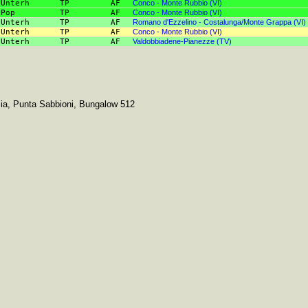
Unterh
TP
AF
Conco - Monte Rubbio (VI)
Pop
TP
AF
Conco - Monte Rubbio (VI)
Unterh
TP
AF
Romano d'Ezzelino - Costalunga/Monte Grappa (VI)
Unterh
TP
AF
Conco - Monte Rubbio (VI)
Unterh
TP
AF
Valdobbiadene-Pianezze (TV)
ia, Punta Sabbioni, Bungalow 512