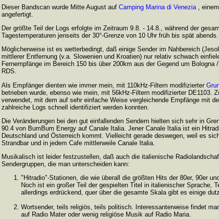
Dieser Bandscan wurde Mitte August auf
Camping Marina di Venezia
, einem
angefertigt.
Der größte Teil der Logs erfolgte im Zeitraum 9.8. - 14.8., während der ges
Tagestemperaturen jenseits der 30°-Grenze von 10 Uhr früh bis spät abends.
Möglicherweise ist es wetterbedingt, daß einige Sender im Nahbereich (Jesol
mittlerer Entfernung (v.a. Slowenien und Kroatien) nur relativ schwach einfie
Fernempfänge im Bereich 150 bis über 200km aus der Gegend um Bologna / R
RDS.
Als Empfänger dienten wie immer mein, mit 110kHz-Filtern modifizierter
Grun
betrieben wurde, ebenso wie mein, mit 56kHz-Filtern modifizierter DE1103.
verwendet, mit dem auf sehr einfache Weise vergleichende Empfänge mit den
zahlreiche Logs schnell identifiziert werden konnten.
Die Veränderungen bei den gut einfallenden Sendern hielten sich sehr in Gre
90.4 von BumBum Energy auf Canale Italia. Jener Canale Italia ist ein Hitra
Deutschland und Österreich kommt. Vielleicht gerade deswegen, weil es sich g
Strandbar und in jedem Cafe mittlerweile Canale Italia.
Musikalisch ist leider festzustellen, daß auch die italienische Radiolandschaf
Sendergruppen, die man unterscheiden kann:
"Hitradio"-Stationen, die wie überall die größten Hits der 80er, 90er 
Noch ist ein großer Teil der gespielten Titel in italienischer Sprache,
allerdings erdrückend, quer über die gesamte Skala gibt es einige dut
Wortsender, teils religiös, teils politisch. Interessanterweise findet
auf Radio Mater oder wenig religiöse Musik auf Radio Maria.