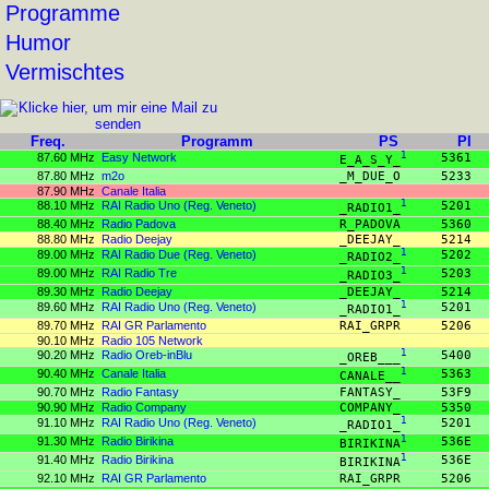
Programme
Humor
Vermischtes
Freq.
Programm
PS
PI
87.60 MHz
Easy Network
1
5361
E_A_S_Y_
87.80 MHz
m2o
_M_DUE_O
5233
87.90 MHz
Canale Italia
88.10 MHz
RAI Radio Uno (Reg. Veneto)
1
5201
_RADIO1_
88.40 MHz
Radio Padova
R_PADOVA
5360
88.80 MHz
Radio Deejay
_DEEJAY_
5214
89.00 MHz
RAI Radio Due (Reg. Veneto)
1
5202
_RADIO2_
89.00 MHz
RAI Radio Tre
1
5203
_RADIO3_
89.30 MHz
Radio Deejay
_DEEJAY_
5214
89.60 MHz
RAI Radio Uno (Reg. Veneto)
1
5201
_RADIO1_
89.70 MHz
RAI GR Parlamento
RAI_GRPR
5206
90.10 MHz
Radio 105 Network
90.20 MHz
Radio Oreb-inBlu
1
5400
_OREB___
90.40 MHz
Canale Italia
1
5363
CANALE__
90.70 MHz
Radio Fantasy
FANTASY_
53F9
90.90 MHz
Radio Company
COMPANY_
5350
91.10 MHz
RAI Radio Uno (Reg. Veneto)
1
5201
_RADIO1_
91.30 MHz
Radio Birikina
1
536E
BIRIKINA
91.40 MHz
Radio Birikina
1
536E
BIRIKINA
92.10 MHz
RAI GR Parlamento
RAI_GRPR
5206