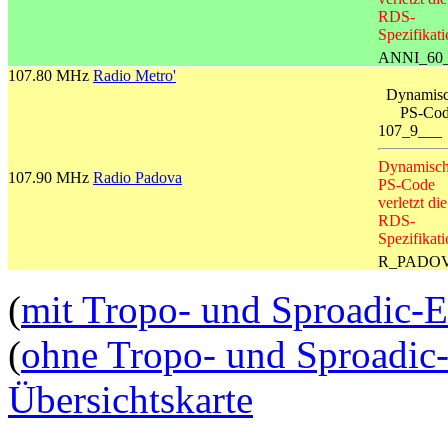
RDS-
Spezifikati
ANNI_60
107.80 MHz
Radio Metro'
Dynamisc
PS-Co
107_9___
Dynamisch
107.90 MHz
Radio Padova
PS-Code
verletzt die
RDS-
Spezifikati
R_PADO
(
mit Tropo- und Sproadic-
(
ohne Tropo- und Sproadi
Übersichtskarte