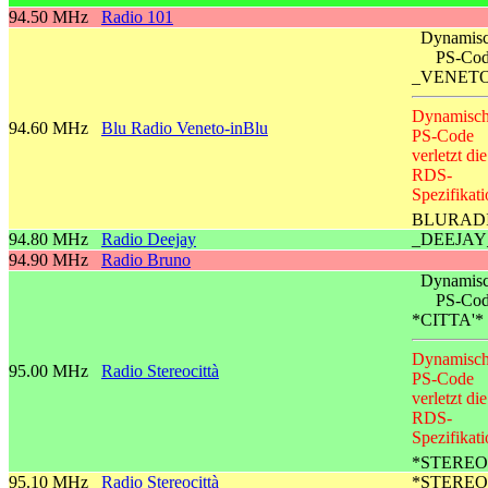
94.50 MHz
Radio 101
Dynamisc
PS-Co
_VENET
Dynamisch
94.60 MHz
Blu Radio Veneto-inBlu
PS-Code
verletzt die
RDS-
Spezifikati
BLURAD
94.80 MHz
Radio Deejay
_DEEJAY
94.90 MHz
Radio Bruno
Dynamisc
PS-Co
*CITTA'*
Dynamisch
95.00 MHz
Radio Stereocittà
PS-Code
verletzt die
RDS-
Spezifikati
*STEREO
95.10 MHz
Radio Stereocittà
*STEREO