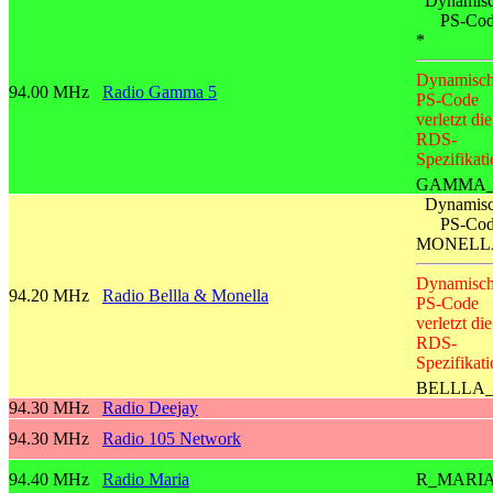
Dynamisc
PS-Co
*
Dynamisch
94.00 MHz
Radio Gamma 5
PS-Code
verletzt die
RDS-
Spezifikati
GAMMA_
Dynamisc
PS-Co
MONELL
Dynamisch
94.20 MHz
Radio Bellla & Monella
PS-Code
verletzt die
RDS-
Spezifikati
BELLLA
94.30 MHz
Radio Deejay
94.30 MHz
Radio 105 Network
94.40 MHz
Radio Maria
R_MARI