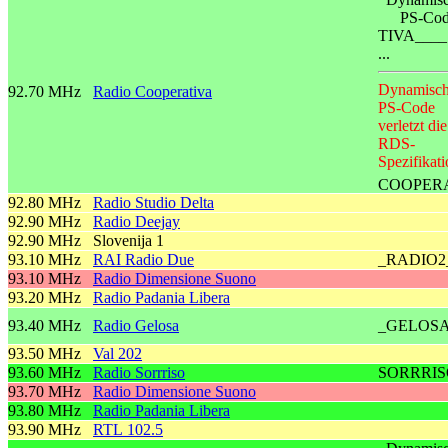
PS-Co
TIVA____
...
Dynamisch
92.70 MHz
Radio Cooperativa
PS-Code
verletzt die
RDS-
Spezifikati
COOPER
92.80 MHz
Radio Studio Delta
92.90 MHz
Radio Deejay
92.90 MHz
Slovenija 1
93.10 MHz
RAI Radio Due
_RADIO2
93.10 MHz
Radio Dimensione Suono
93.20 MHz
Radio Padania Libera
93.40 MHz
Radio Gelosa
_GELOS
93.50 MHz
Val 202
93.60 MHz
Radio Sorrriso
SORRRIS
93.70 MHz
Radio Dimensione Suono
93.80 MHz
Radio Padania Libera
93.90 MHz
RTL 102.5