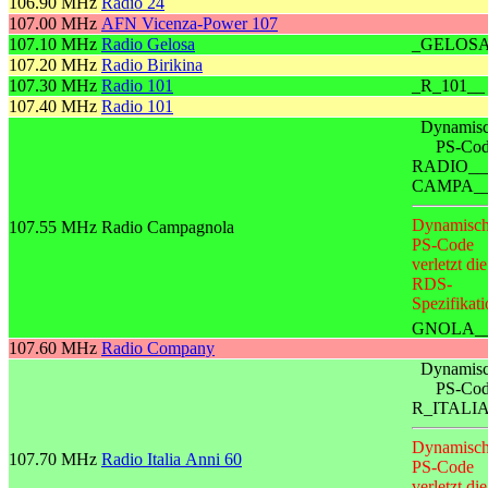
106.90 MHz
Radio 24
107.00 MHz
AFN Vicenza-Power 107
107.10 MHz
Radio Gelosa
_GELOS
107.20 MHz
Radio Birikina
107.30 MHz
Radio 101
_R_101__
107.40 MHz
Radio 101
Dynamisc
PS-Co
RADIO__
CAMPA_
Dynamisch
107.55 MHz
Radio Campagnola
PS-Code
verletzt die
RDS-
Spezifikati
GNOLA_
107.60 MHz
Radio Company
Dynamisc
PS-Co
R_ITALI
Dynamisch
107.70 MHz
Radio Italia Anni 60
PS-Code
verletzt die