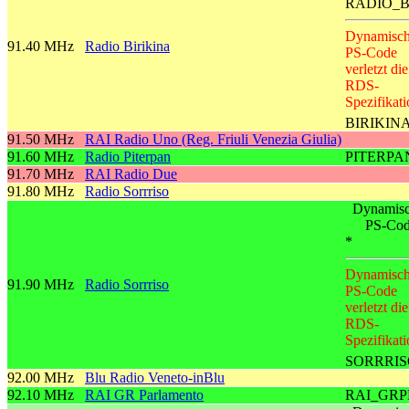
RADIO_
Dynamisch
91.40 MHz
Radio Birikina
PS-Code
verletzt die
RDS-
Spezifikati
BIRIKIN
91.50 MHz
RAI Radio Uno (Reg. Friuli Venezia Giulia)
91.60 MHz
Radio Piterpan
PITERPA
91.70 MHz
RAI Radio Due
91.80 MHz
Radio Sorrriso
Dynamisc
PS-Co
*
Dynamisch
91.90 MHz
Radio Sorrriso
PS-Code
verletzt die
RDS-
Spezifikati
SORRRIS
92.00 MHz
Blu Radio Veneto-inBlu
92.10 MHz
RAI GR Parlamento
RAI_GRP