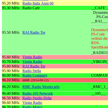
95.20 MHz
Radio Italia Anni 60
95.30 MHz
Radio Cafe
__CAFE'_
Dynamisc
PS-Co
__RAI___
Dynamisch
95.50 MHz
RAI Radio Tre
PS-Code
verletzt die
RDS-
Spezifikati
_RADIO3
95.60 MHz
Virgin Radio
95.70 MHz
Virgin Radio
_VIRGIN
95.80 MHz
RAI Radio Tre
95.90 MHz
Radio Stella
96.00 MHz
Radio Company
COMPAN
96.10 MHz
unid.
(2014-08-12)
96.20 MHz
RMC Radio Montecarlo
_RMC_1_
96.40 MHz
Radio 105 Network
__105___
96.50 MHz
Radio Studio Delta
96.60 MHz
Virgin Radio
96.70 MHz
Radio Metro'