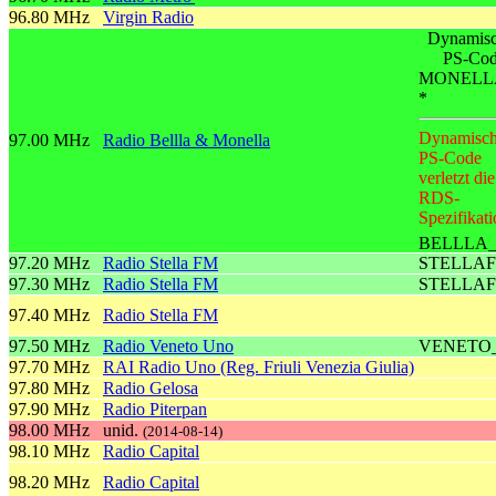
96.80 MHz
Virgin Radio
Dynamisc
PS-Co
MONELL
*
Dynamisch
97.00 MHz
Radio Bellla & Monella
PS-Code
verletzt die
RDS-
Spezifikati
BELLLA
97.20 MHz
Radio Stella FM
STELLA
97.30 MHz
Radio Stella FM
STELLA
97.40 MHz
Radio Stella FM
97.50 MHz
Radio Veneto Uno
VENETO
97.70 MHz
RAI Radio Uno (Reg. Friuli Venezia Giulia)
97.80 MHz
Radio Gelosa
97.90 MHz
Radio Piterpan
98.00 MHz
unid.
(2014-08-14)
98.10 MHz
Radio Capital
98.20 MHz
Radio Capital