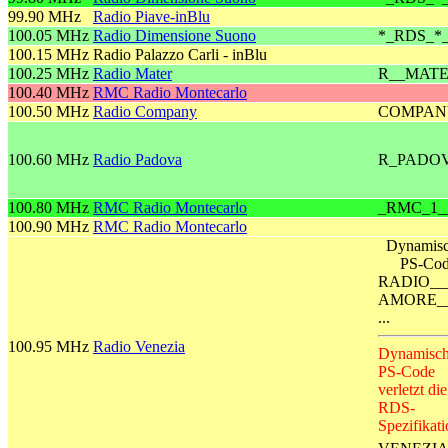
99.90 MHz
Radio Piave-inBlu
100.05 MHz
Radio Dimensione Suono
*_RDS_*
100.15 MHz
Radio Palazzo Carli - inBlu
100.25 MHz
Radio Mater
R__MAT
100.40 MHz
RMC Radio Montecarlo
100.50 MHz
Radio Company
COMPAN
100.60 MHz
Radio Padova
R_PADO
100.80 MHz
RMC Radio Montecarlo
_RMC_1_
100.90 MHz
RMC Radio Montecarlo
Dynamisc
PS-Co
RADIO__
AMORE_
...
100.95 MHz
Radio Venezia
Dynamisch
PS-Code
verletzt die
RDS-
Spezifikati