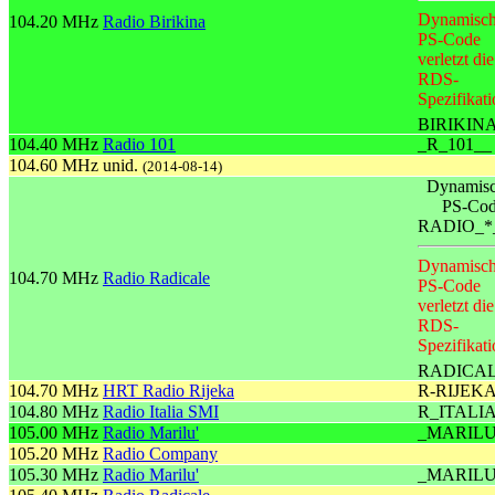
Dynamisch
104.20 MHz
Radio Birikina
PS-Code
verletzt die
RDS-
Spezifikati
BIRIKIN
104.40 MHz
Radio 101
_R_101__
104.60 MHz
unid.
(2014-08-14)
Dynamisc
PS-Co
RADIO_*
Dynamisch
104.70 MHz
Radio Radicale
PS-Code
verletzt die
RDS-
Spezifikati
RADICA
104.70 MHz
HRT Radio Rijeka
R-RIJEK
104.80 MHz
Radio Italia SMI
R_ITALI
105.00 MHz
Radio Marilu'
_MARILU
105.20 MHz
Radio Company
105.30 MHz
Radio Marilu'
_MARILU