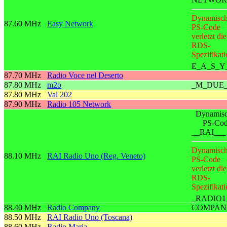
Dynamisch
87.60 MHz
Easy Network
PS-Code
verletzt die
RDS-
Spezifikati
E_A_S_Y
87.70 MHz
Radio Voce nel Deserto
87.80 MHz
m2o
_M_DUE
87.80 MHz
Val 202
87.90 MHz
Radio 105 Network
Dynamisc
PS-Co
__RAI___
Dynamisch
88.10 MHz
RAI Radio Uno (Reg. Veneto)
PS-Code
verletzt die
RDS-
Spezifikati
_RADIO1
88.40 MHz
Radio Company
COMPAN
88.50 MHz
RAI Radio Uno (Toscana)
88.60 MHz
Radio Maria