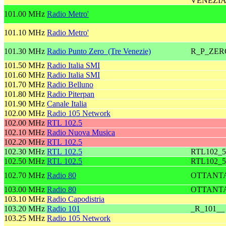
VENEZIA
101.00 MHz
Radio Metro'
101.10 MHz
Radio Metro'
101.30 MHz
Radio Punto Zero (Tre Venezie)
R_P_ZER
101.50 MHz
Radio Italia SMI
101.60 MHz
Radio Italia SMI
101.70 MHz
Radio Belluno
101.80 MHz
Radio Piterpan
101.90 MHz
Canale Italia
102.00 MHz
Radio 105 Network
102.00 MHz
RTL 102.5
102.10 MHz
Radio Nuova Musica
102.20 MHz
RTL 102.5
102.30 MHz
RTL 102.5
RTL102_5
102.50 MHz
RTL 102.5
RTL102_5
102.70 MHz
Radio 80
OTTANT
103.00 MHz
Radio 80
OTTANT
103.10 MHz
Radio Capodistria
103.20 MHz
Radio 101
_R_101__
103.25 MHz
Radio 105 Network