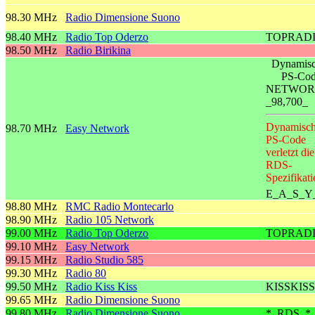
98.30 MHz
Radio Dimensione Suono
98.40 MHz
Radio Top Oderzo
TOPRAD
98.50 MHz
Radio Birikina
Dynamisc
PS-Co
NETWOR
_98,700_
Dynamisch
98.70 MHz
Easy Network
PS-Code
verletzt die
RDS-
Spezifikati
E_A_S_Y
98.80 MHz
RMC Radio Montecarlo
98.90 MHz
Radio 105 Network
99.00 MHz
Radio Top Oderzo
TOPRAD
99.10 MHz
Easy Network
99.15 MHz
Radio Studio 585
99.30 MHz
Radio 80
99.50 MHz
Radio Kiss Kiss
KISSKISS
99.65 MHz
Radio Dimensione Suono
99.80 MHz
Radio Dimensione Suono
*_RDS_*