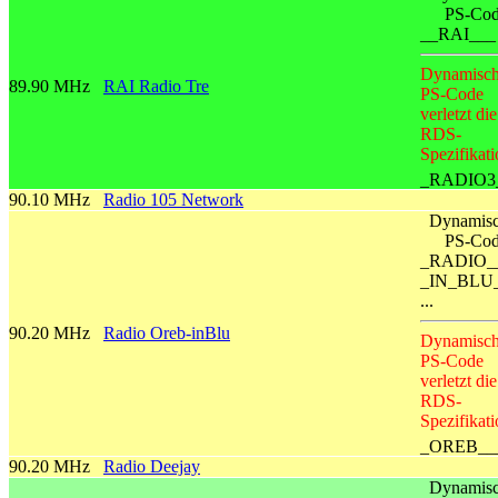
PS-Co
__RAI___
Dynamisch
89.90 MHz
RAI Radio Tre
PS-Code
verletzt die
RDS-
Spezifikati
_RADIO3
90.10 MHz
Radio 105 Network
Dynamisc
PS-Co
_RADIO_
_IN_BLU
...
90.20 MHz
Radio Oreb-inBlu
Dynamisch
PS-Code
verletzt die
RDS-
Spezifikati
_OREB__
90.20 MHz
Radio Deejay
Dynamisc