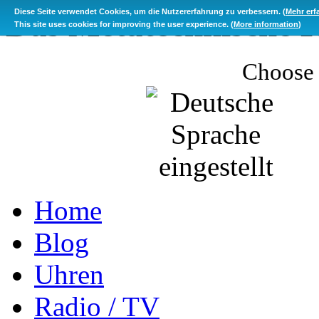
Das Metatechnische K
Diese Seite verwendet Cookies, um die Nutzererfahrung zu verbessern. (
Mehr erf
This site uses cookies for improving the user experience. (
More information
)
Choose 
Home
Blog
Uhren
Radio / TV