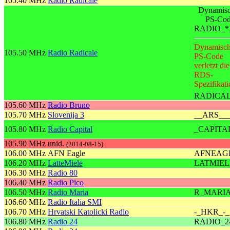
105.40 MHz
Radio Radicale
Dynamisc
PS-Co
RADIO_*
Dynamisch
105.50 MHz
Radio Radicale
PS-Code
verletzt die
RDS-
Spezifikati
RADICA
105.60 MHz
Radio Bruno
105.70 MHz
Slovenija 3
__ARS__
105.80 MHz
Radio Capital
_CAPITA
105.90 MHz
unid.
(2014-08-15)
106.00 MHz
AFN Eagle
AFNEAG
106.20 MHz
LatteMiele
LATMIEL
106.30 MHz
Radio 80
106.40 MHz
Radio Pico
106.50 MHz
Radio Maria
R_MARI
106.60 MHz
Radio Italia SMI
106.70 MHz
Hrvatski Katolicki Radio
-_HKR_-_
106.80 MHz
Radio 24
RADIO_2