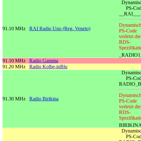
Dynamisc
PS-Co
__RAI___
Dynamisch
91.10 MHz
RAI Radio Uno (Reg. Veneto)
PS-Code
verletzt die
RDS-
Spezifikati
_RADIO1
91.10 MHz
Radio Gamma
91.20 MHz
Radio Kolbe-inBlu
Dynamisc
PS-Co
RADIO_
Dynamisch
91.30 MHz
Radio Birikina
PS-Code
verletzt die
RDS-
Spezifikati
BIRIKIN
Dynamisc
PS-Co