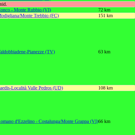
nid.
onco - Monte Rubbio (VI)
72 km
odigliana/Monte Trebbio (FC)
151 km
aldobbiadene-Pianezze (TV)
63 km
aedis-Località Valle Pedros (UD)
108 km
omano d'Ezzelino - Costalunga/Monte Grappa (VI)
66 km