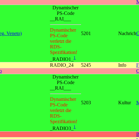
M
Dynamischer
PS-Code
__RAI___
Dynamischer
g. Veneto)
5201
Nachrich
C
PS-Code
verletzt die
RDS-
Spezifikation!
1
_RADIO1_
RADIO_24
5245
Info
F
o
C
Dynamischer
PS-Code
__RAI___
Dynamischer
5203
Kultur
M
PS-Code
verletzt die
RDS-
Spezifikation!
1
_RADIO3_
B