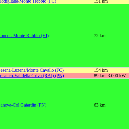
odigliana/Monte Trebbio (FC)
151 km
onco - Monte Rubbio (VI)
72 km
esena-Luzena/Monte Cavallo (FC)
154 km
risanco-Val della Griva (RAI) (PN)
89 km
3.000 kW
aneva-Col Gaiardin (PN)
63 km