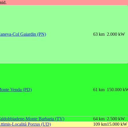
nid.
aneva-Col Gaiardin (PN)
63 km
2.000 kW
onte Venda (PD)
61 km
150.000 k
aldobbiadene-Monte Barbaria (TV)
64 km
2.500 kW
ttimis-Località Porzus (UD)
109 km
15.000 kW