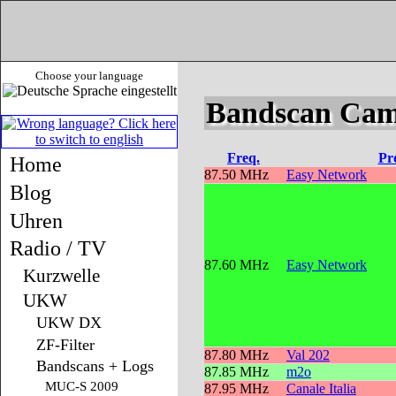
Choose your language
Bandscan Camp
Freq.
Pr
Home
87.50 MHz
Easy Network
Blog
Uhren
Radio / TV
87.60 MHz
Easy Network
Kurzwelle
UKW
UKW DX
ZF-Filter
87.80 MHz
Val 202
Bandscans + Logs
87.85 MHz
m2o
MUC-S 2009
87.95 MHz
Canale Italia