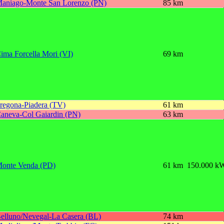
aniago-Monte San Lorenzo (PN)
85 km
ima Forcella Mori (VI)
69 km
regona-Piadera (TV)
61 km
aneva-Col Gaiardin (PN)
63 km
onte Venda (PD)
61 km
150.000 k
elluno/Nevegal-La Casera (BL)
74 km