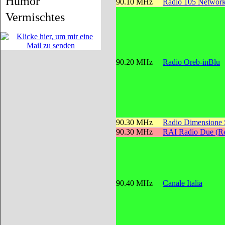
Humor
90.10 MHz
Radio 105 Networ
Vermischtes
90.20 MHz
Radio Oreb-inBlu
90.30 MHz
Radio Dimensione
90.30 MHz
RAI Radio Due (Re
90.40 MHz
Canale Italia