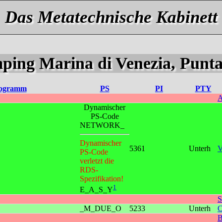
Das Metatechnische Kabinett
ing Marina di Venezia, Punta S
ogramm
PS
PI
PTY
A
Dynamischer
PS-Code
NETWORK_
Dynamischer
5361
Unterh
V
PS-Code
verletzt die
RDS-
Spezifikation!
1
E_A_S_Y
_M_DUE_O
5233
Unterh
C
B