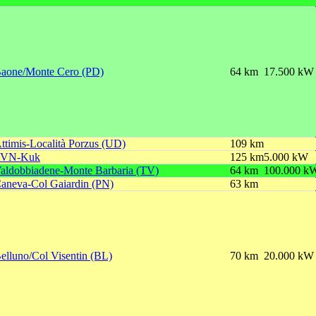
aone/Monte Cero (PD)
64 km
17.500 kW
ttimis-Località Porzus (UD)
109 km
SVN-Kuk
125 km
5.000 kW
aldobbiadene-Monte Barbaria (TV)
64 km
100.000 k
aneva-Col Gaiardin (PN)
63 km
elluno/Col Visentin (BL)
70 km
20.000 kW