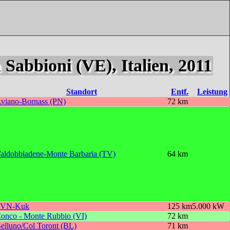
abbioni (VE), Italien, 2011
Standort
Entf.
Leistung
viano-Bornass (PN)
72 km
aldobbiadene-Monte Barbaria (TV)
64 km
SVN-Kuk
125 km
5.000 kW
onco - Monte Rubbio (VI)
72 km
elluno/Col Toront (BL)
71 km