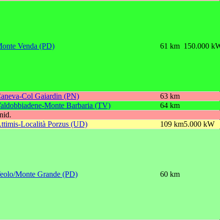
onte Venda (PD)
61 km
150.000 k
aneva-Col Gaiardin (PN)
63 km
aldobbiadene-Monte Barbaria (TV)
64 km
nid.
ttimis-Località Porzus (UD)
109 km
5.000 kW
eolo/Monte Grande (PD)
60 km