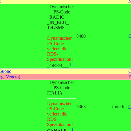
k
M
Dynamischer
PS-Code
_RADIO__
_IN_BLU_
Tel./SMS
5400
C
Dynamischer
PS-Code
verletzt die
RDS-
Spezifikation!
1
_OREB___
 Suono
C
g. Veneto)
F
Dynamischer
PS-Code
ITALIA__
Dynamischer
5363
Unterh
C
PS-Code
verletzt die
RDS-
Spezifikation!
1
CANALE__