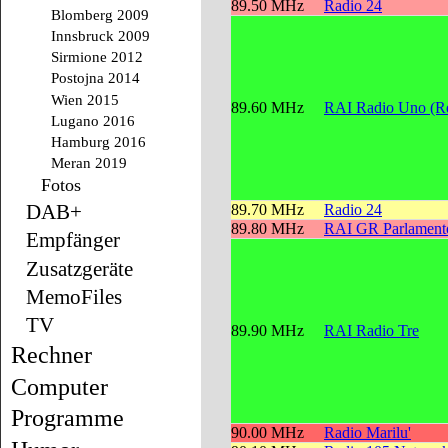
89.50 MHz
Radio 24
Blomberg 2009
Innsbruck 2009
Sirmione 2012
Postojna 2014
Wien 2015
89.60 MHz
RAI Radio Uno (Re
Lugano 2016
Hamburg 2016
Meran 2019
Fotos
DAB+
89.70 MHz
Radio 24
89.80 MHz
RAI GR Parlament
Empfänger
Zusatzgeräte
MemoFiles
TV
89.90 MHz
RAI Radio Tre
Rechner
Computer
Programme
90.00 MHz
Radio Marilu'