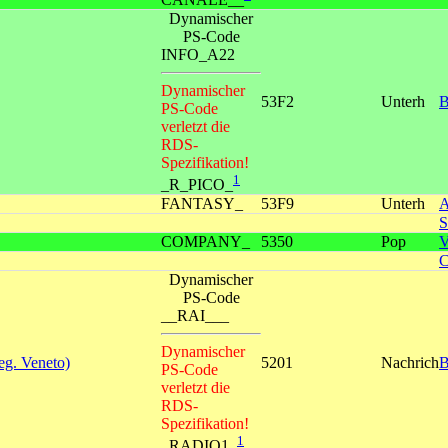
Dynamischer
PS-Code
INFO_A22
Dynamischer
53F2
Unterh
B
PS-Code
verletzt die
RDS-
Spezifikation!
1
_R_PICO_
FANTASY_
53F9
Unterh
A
COMPANY_
5350
Pop
V
C
Dynamischer
PS-Code
__RAI___
Dynamischer
g. Veneto)
5201
Nachrich
B
PS-Code
verletzt die
RDS-
Spezifikation!
1
_RADIO1_