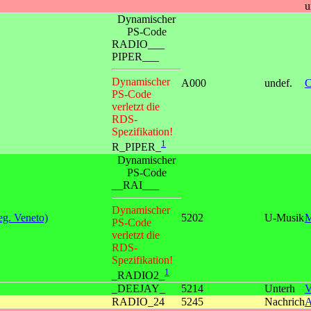
u
Dynamischer
PS-Code
RADIO___
PIPER___
Dynamischer
A000
undef.
C
PS-Code
verletzt die
RDS-
Spezifikation!
1
R_PIPER_
Dynamischer
PS-Code
__RAI___
Dynamischer
g. Veneto)
5202
U-Musik
M
PS-Code
verletzt die
RDS-
Spezifikation!
1
_RADIO2_
_DEEJAY_
5214
Unterh
V
RADIO_24
5245
Nachrich
A