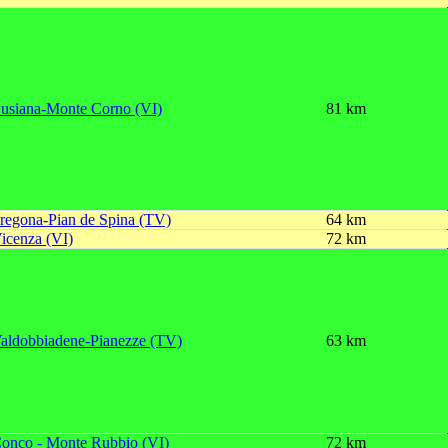
usiana-Monte Corno (VI)
81 km
regona-Pian de Spina (TV)
64 km
icenza (VI)
72 km
aldobbiadene-Pianezze (TV)
63 km
onco - Monte Rubbio (VI)
72 km