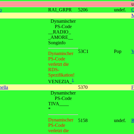
u
o
RAI_GRPR
5206
undef.
C
M
Dynamischer
PS-Code
__RADIO_
_AMORE__
Songinfo
53C1
Pop
V
Dynamischer
PS-Code
verletzt die
RDS-
Spezifikation!
1
VENEZIA_
ella
5370
F
Dynamischer
PS-Code
TIVA____
*
Dynamischer
5158
undef.
R
PS-Code
verletzt die