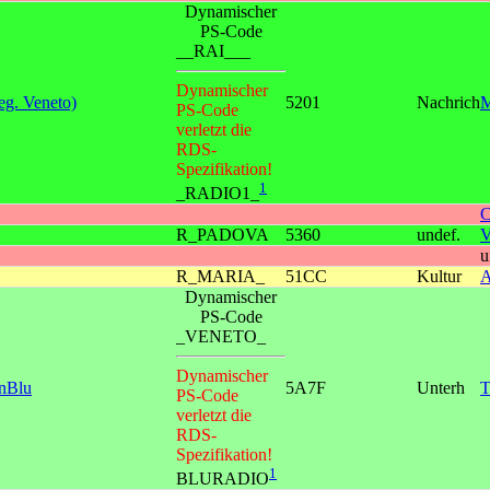
Dynamischer
PS-Code
__RAI___
Dynamischer
g. Veneto)
5201
Nachrich
M
PS-Code
verletzt die
RDS-
Spezifikation!
1
_RADIO1_
C
R_PADOVA
5360
undef.
V
u
R_MARIA_
51CC
Kultur
A
Dynamischer
PS-Code
_VENETO_
Dynamischer
inBlu
5A7F
Unterh
T
PS-Code
verletzt die
RDS-
Spezifikation!
1
BLURADIO