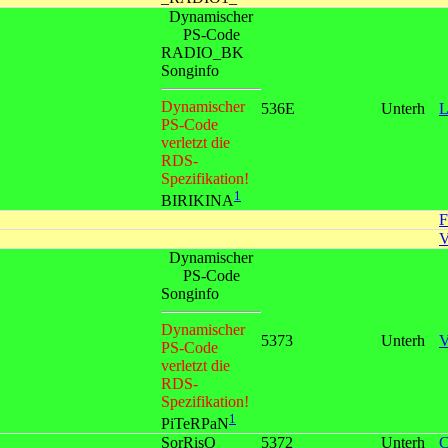
Dynamischer
PS-Code
RADIO_BK
Songinfo
Dynamischer
536E
Unterh
L
PS-Code
verletzt die
RDS-
Spezifikation!
1
BIRIKINA
F
V
Dynamischer
PS-Code
Songinfo
Dynamischer
5373
Unterh
V
PS-Code
verletzt die
RDS-
Spezifikation!
1
PiTeRPaN
SorRisO
5372
Unterh
C