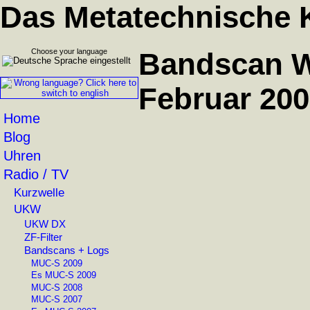
Das Metatechnische 
Choose your language
Bandscan Wo
Februar 20
Home
Blog
Uhren
Radio / TV
Kurzwelle
UKW
UKW DX
ZF-Filter
Bandscans + Logs
MUC-S 2009
Es MUC-S 2009
MUC-S 2008
MUC-S 2007