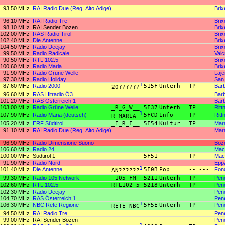
93.50 MHz
RAI Radio Due (Reg. Alto Adige)
Brix
96.10 MHz
RAI Radio Tre
Brix
98.10 MHz
RAI Sender Bozen
Brix
102.00 MHz
RAS Radio Tirol
Brix
102.40 MHz
Die Antenne
Brix
104.50 MHz
Radio Deejay
Brix
99.50 MHz
Radio Radicale
Valc
90.50 MHz
RTL 102.5
Brix
100.60 MHz
Radio Maria
Brix
91.90 MHz
Radio Grüne Welle
Laje
97.30 MHz
Radio Holiday
San 
87.60 MHz
Radio 2000
1
515F
Unterh
TP
Barb
20??????
96.60 MHz
RAS Hitradio Ö3
Barb
101.20 MHz
RAS Österreich 1
Barb
103.00 MHz
Radio Grüne Welle
_R_G_W__
5F37
Unterh
TP
Ritt
107.90 MHz
Radio Maria (deutsch)
1
5FCD
Info
TP
Ritt
R_MARIA_
105.20 MHz
ERF Südtirol
_E_R_F__
5F54
Kultur
TP
Mar
91.10 MHz
RAI Radio Due (Reg. Alto Adige)
Mar
96.90 MHz
Radio Dimensione Suono
Boz
106.60 MHz
Radio 24
Macc
100.00 MHz
Südtirol 1
5F51
TP
Macc
91.90 MHz
Radio Nord
Eppa
101.40 MHz
Die Antenne
1
5F0B
Pop
--
---
Fond
AN??????
99.30 MHz
Radio 105 Network
_105_FM_
5211
Unterh
TP
Pene
102.60 MHz
RTL 102.5
RTL102_5
5218
Unterh
TP
Pene
102.30 MHz
Radio Deejay
Pene
104.70 MHz
RAS Österreich 1
Pene
106.30 MHz
NBC Rete Regione
1
5F5E
Unterh
TP
Pene
RETE_NBC
94.50 MHz
RAI Radio Tre
Pene
99.00 MHz
RAI Sender Bozen
Pene