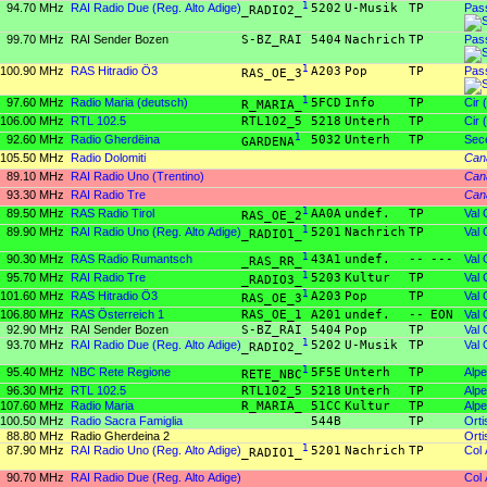
94.70 MHz
RAI Radio Due (Reg. Alto Adige)
1
5202
U-Musik
TP
Pass
_RADIO2_
99.70 MHz
RAI Sender Bozen
S-BZ_RAI
5404
Nachrich
TP
Pass
100.90 MHz
RAS Hitradio Ö3
1
A203
Pop
TP
Pass
RAS_OE_3
97.60 MHz
Radio Maria (deutsch)
1
5FCD
Info
TP
Cir 
R_MARIA_
106.00 MHz
RTL 102.5
RTL102_5
5218
Unterh
TP
Cir 
92.60 MHz
Radio Gherdëina
1
5032
Unterh
TP
Sec
GARDENA
105.50 MHz
Radio Dolomiti
Cana
89.10 MHz
RAI Radio Uno (Trentino)
Cana
93.30 MHz
RAI Radio Tre
Cana
89.50 MHz
RAS Radio Tirol
1
AA0A
undef.
TP
Val 
RAS_OE_2
89.90 MHz
RAI Radio Uno (Reg. Alto Adige)
1
5201
Nachrich
TP
Val 
_RADIO1_
90.30 MHz
RAS Radio Rumantsch
1
43A1
undef.
--
---
Val 
_RAS_RR_
95.70 MHz
RAI Radio Tre
1
5203
Kultur
TP
Val 
_RADIO3_
101.60 MHz
RAS Hitradio Ö3
1
A203
Pop
TP
Val 
RAS_OE_3
106.80 MHz
RAS Österreich 1
RAS_OE_1
A201
undef.
--
EON
Val 
92.90 MHz
RAI Sender Bozen
S-BZ_RAI
5404
Pop
TP
Val 
93.70 MHz
RAI Radio Due (Reg. Alto Adige)
1
5202
U-Musik
TP
Val 
_RADIO2_
95.40 MHz
NBC Rete Regione
1
5F5E
Unterh
TP
Alpe
RETE_NBC
96.30 MHz
RTL 102.5
RTL102_5
5218
Unterh
TP
Alpe
107.60 MHz
Radio Maria
R_MARIA_
51CC
Kultur
TP
Alpe
100.50 MHz
Radio Sacra Famiglia
544B
TP
Orti
88.80 MHz
Radio Gherdeina 2
Orti
87.90 MHz
RAI Radio Uno (Reg. Alto Adige)
1
5201
Nachrich
TP
Col 
_RADIO1_
90.70 MHz
RAI Radio Due (Reg. Alto Adige)
Col 