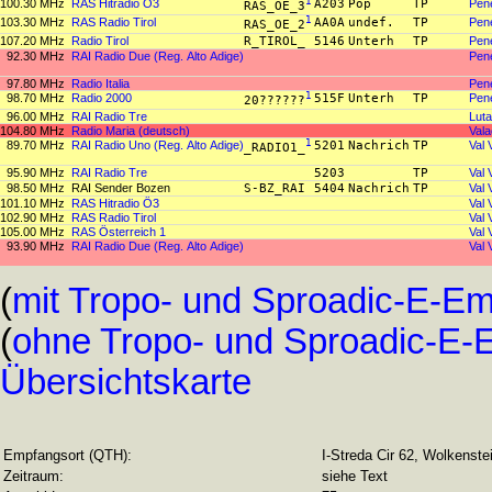
100.30 MHz
RAS Hitradio Ö3
1
A203
Pop
TP
Pene
RAS_OE_3
103.30 MHz
RAS Radio Tirol
1
AA0A
undef.
TP
Pene
RAS_OE_2
107.20 MHz
Radio Tirol
R_TIROL_
5146
Unterh
TP
Pene
92.30 MHz
RAI Radio Due (Reg. Alto Adige)
Pene
97.80 MHz
Radio Italia
Pene
98.70 MHz
Radio 2000
1
515F
Unterh
TP
Pene
20??????
96.00 MHz
RAI Radio Tre
Luta
104.80 MHz
Radio Maria (deutsch)
Vala
89.70 MHz
RAI Radio Uno (Reg. Alto Adige)
1
5201
Nachrich
TP
Val 
_RADIO1_
95.90 MHz
RAI Radio Tre
5203
TP
Val 
98.50 MHz
RAI Sender Bozen
S-BZ_RAI
5404
Nachrich
TP
Val 
101.10 MHz
RAS Hitradio Ö3
Val 
102.90 MHz
RAS Radio Tirol
Val 
105.00 MHz
RAS Österreich 1
Val 
93.90 MHz
RAI Radio Due (Reg. Alto Adige)
Val 
(
mit Tropo- und Sproadic-E-E
(
ohne Tropo- und Sproadic-E
Übersichtskarte
Empfangsort (QTH):
I-Streda Cir 62, Wolkenste
Zeitraum:
siehe Text