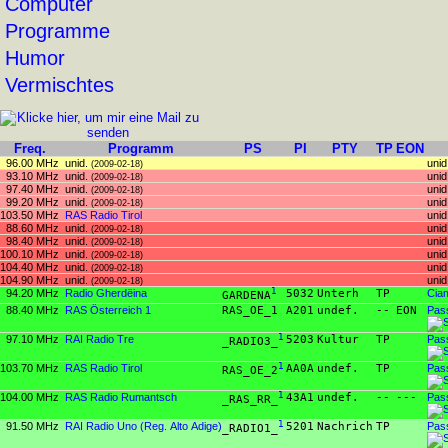
Computer
Programme
Humor
Vermischtes
Freq.
Programm
PS
PI
PTY
TP
EON
96.00 MHz
unid.
unid
(2009-02-18)
93.10 MHz
unid.
unid
(2009-02-18)
97.40 MHz
unid.
unid
(2009-02-18)
99.20 MHz
unid.
unid
(2009-02-18)
103.50 MHz
RAS Radio Tirol
unid
88.60 MHz
unid.
unid
(2009-02-18)
98.40 MHz
unid.
unid
(2009-02-18)
100.10 MHz
unid.
unid
(2009-02-18)
104.40 MHz
unid.
unid
(2009-02-18)
104.90 MHz
unid.
unid
(2009-02-18)
94.20 MHz
Radio Gherdëina
1
5032
Unterh
TP
Ciam
GARDENA
88.40 MHz
RAS Österreich 1
RAS_OE_1
A201
undef.
--
EON
Pass
97.10 MHz
RAI Radio Tre
1
5203
Kultur
TP
Pass
_RADIO3_
103.70 MHz
RAS Radio Tirol
1
AA0A
undef.
TP
Pass
RAS_OE_2
104.00 MHz
RAS Radio Rumantsch
1
43A1
undef.
--
---
Pass
_RAS_RR_
91.50 MHz
RAI Radio Uno (Reg. Alto Adige)
1
5201
Nachrich
TP
Pass
_RADIO1_