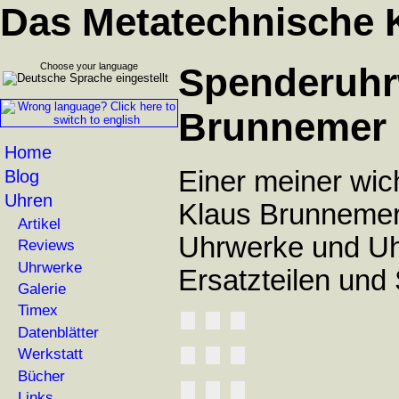
Das Metatechnische 
Choose your language
Spenderuhr
Brunnemer
Home
Einer meiner wic
Blog
Uhren
Klaus Brunnemer,
Artikel
Uhrwerke und Uh
Reviews
Uhrwerke
Ersatzteilen und
Galerie
Timex
Datenblätter
Werkstatt
Bücher
Links